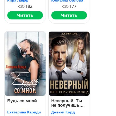
Кира Лафф
Юлианна Орлова
182
177
Читать
Читать
Будь со мной
Неверный. Ты
не получишь
развод
Екатерина Кариди
Джекки Корд