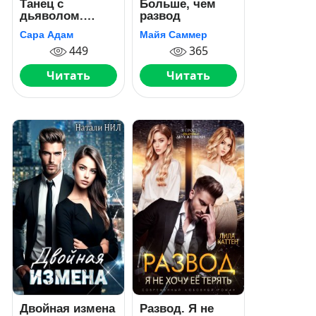
Танец с
Больше, чем
дьяволом.
развод
Расплата
Сара Адам
Майя Саммер
449
365
Читать
Читать
Двойная измена
Развод. Я не