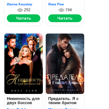
Ивина Кашмир
Янка Рам
292
194
Читать
Читать
Невинность для
Предатель. Я с
двух боссов
твоим братом