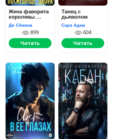
Жена фаворита
Танец с
королевы.
дьяволом
Посмешище
Ди Сёмина
Сара Адам
двора
899
604
Читать
Читать