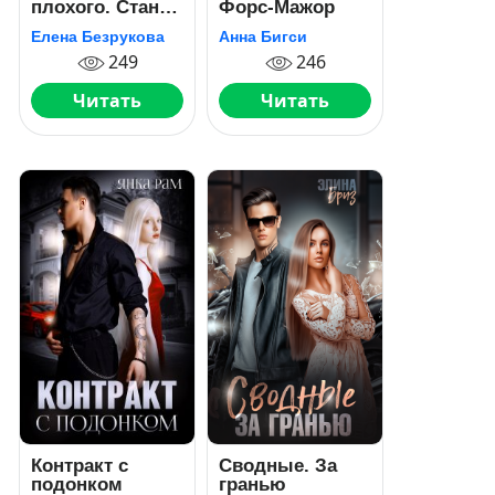
плохого. Стань
Форс-Мажор
моей
Елена Безрукова
Анна Бигси
249
246
Читать
Читать
Контракт с
Сводные. За
подонком
гранью