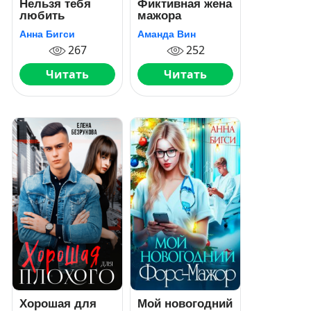
Нельзя тебя
Фиктивная жена
любить
мажора
Анна Бигси
Аманда Вин
267
252
Читать
Читать
Хорошая для
Мой новогодний