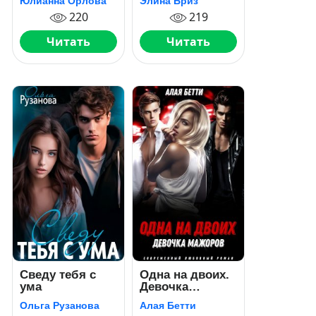
Юлианна Орлова
Элина Бриз
220
219
Читать
Читать
Сведу тебя с
Одна на двоих.
ума
Девочка
мажоров
Ольга Рузанова
Алая Бетти