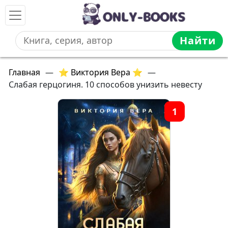
Найти
Главная
—
⭐ Виктория Вера ⭐
—
Слабая герцогиня. 10 способов унизить невесту
1