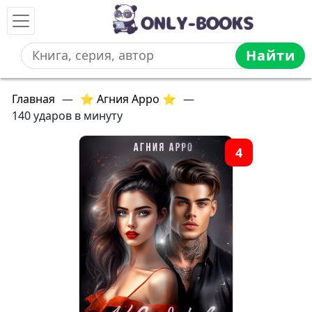
Найти
Главная
—
⭐ Агния Арро ⭐
—
140 ударов в минуту
4