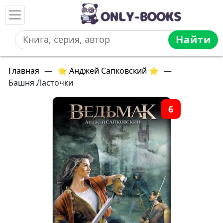
Найти
Главная
—
⭐ Анджей Сапковский ⭐
—
Башня Ласточки
6