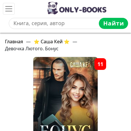
Найти
Главная
—
⭐ Саша Кей ⭐
—
Девочка Лютого. Бонус
11