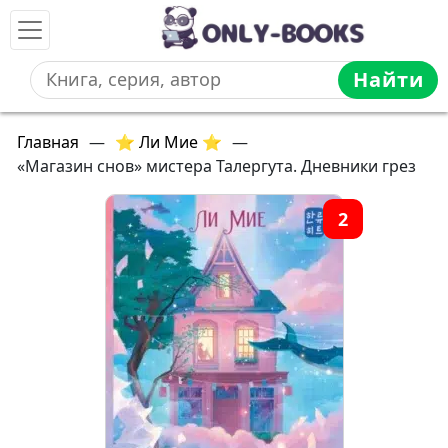
Найти
Главная
—
⭐ Ли Мие ⭐
—
«Магазин снов» мистера Талергута. Дневники грез
2