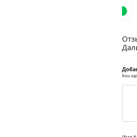
Читать
Читать
Отз
Дал
Доба
Ваш адр
Имя
*