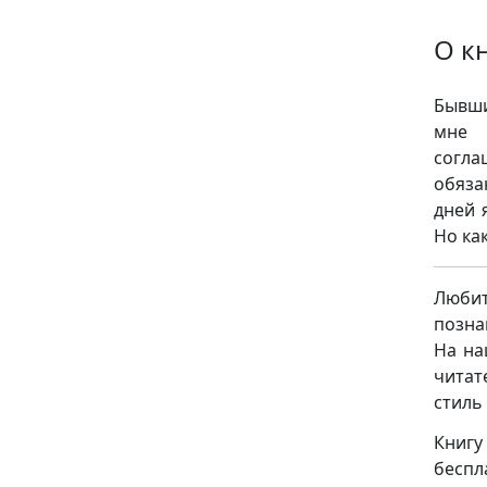
О к
Бывши
мне 
согла
обяза
дней 
Но ка
Люби
позна
На на
читат
стиль
Книгу
беспл