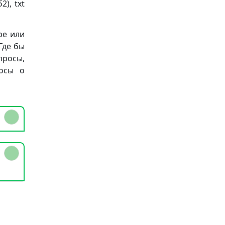
), txt
ре или
Где бы
просы,
осы о