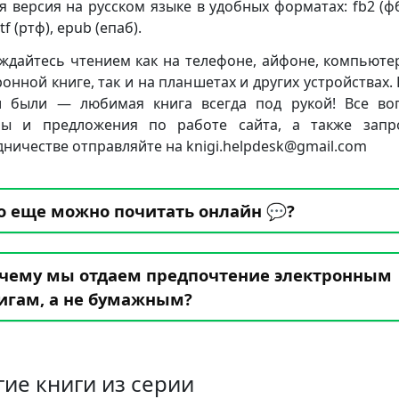
я версия на русском языке в удобных форматах: fb2 (фб2
rtf (ртф), epub (епаб).
ждайтесь чтением как на телефоне, айфоне, компьюте
ронной книге, так и на планшетах и других устройствах. 
 были — любимая книга всегда под рукой! Все во
бы и предложения по работе сайта, а также запр
дничестве отправляйте на knigi.helpdesk@gmail.com
о еще можно почитать онлайн 💬?
чему мы отдаем предпочтение электронным
игам, а не бумажным?
гие книги из серии