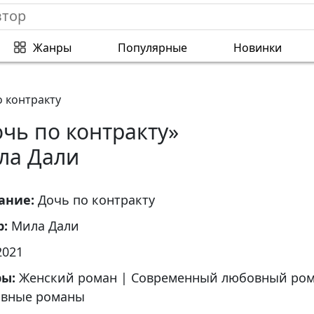
Жанры
Популярные
Новинки
 контракту
чь по контракту»
ла Дали
ание:
Дочь по контракту
р:
Мила Дали
2021
ры:
Женский роман
|
Современный любовный ро
вные романы