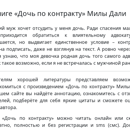
ниге «Дочь по контракту» Милы Дали
й муж хочет отсудить у меня дочь. Ради спасения м
приходится обратиться к влиятельному адвокат
шается, но выдвигает единственное условие – конт
на подписать, даже не взглянув на текст. А ровно чере
я узнаю, что моя девочка родная дочь того самого адв
к такое возможно, если я не встречалась с мужчиной ра
телям хорошей литературы представляем возмож
комиться с произведением «Дочь по контракту» Милы
шем сайте вы найдёте аннотацию, ознакомитесь с от
елей, подберёте для себя яркие цитаты и сможете о
 автора.
 «Дочь по контракту» можно читать онлайн или с
атно, полностью и без регистрации и sms (смс). До