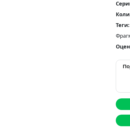
Сери
Коли
Теги
Фраг
Оцен
По