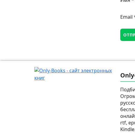
Email
Only
Подби
Огром
русск
беспл
онлай
rtf, e
Kindle