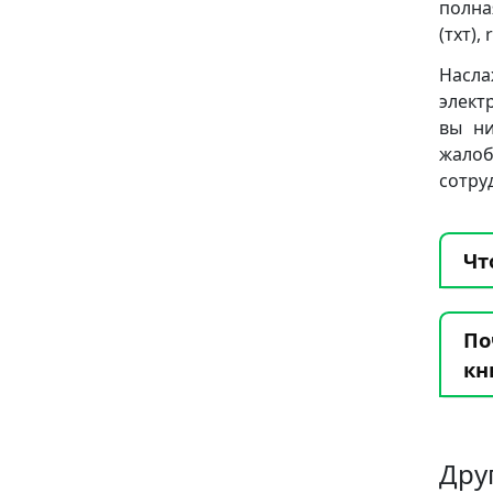
полна
(тхт), 
Насла
элект
вы ни
жало
сотру
Чт
По
кн
Дру