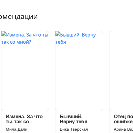
омендации
мена. За что
Бывший.
Отец по
 так со
Верну тебя
ошибке
ой?
ла Дали
Вика Тверская
Арина Вильде