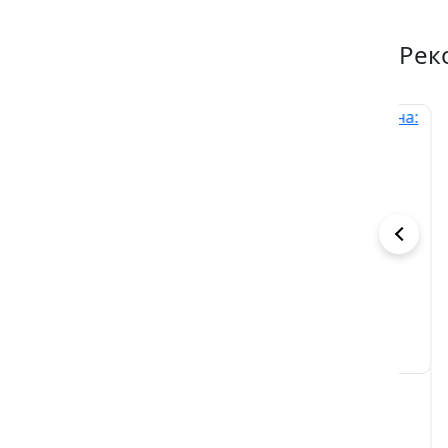
Рек
Отец по
Тройная
Из
ошибке
измена:
ты
ошибка или
мн
Арина Вильде
Элли Лартер
Ми
предательство