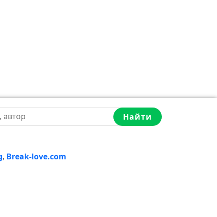
Найти
g
,
Break-love.com