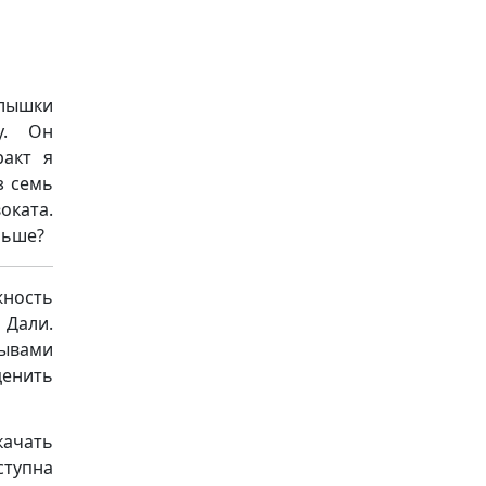
алышки
у. Он
ракт я
з семь
оката.
ньше?
ность
 Дали.
зывами
ценить
качать
ступна