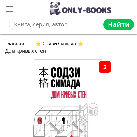
Найти
Главная
—
⭐ Содзи Симада ⭐
—
Дом кривых стен
2