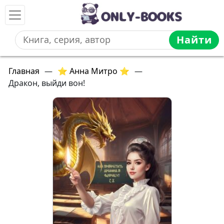
Найти
Главная
—
⭐ Анна Митро ⭐
—
Дракон, выйди вон!