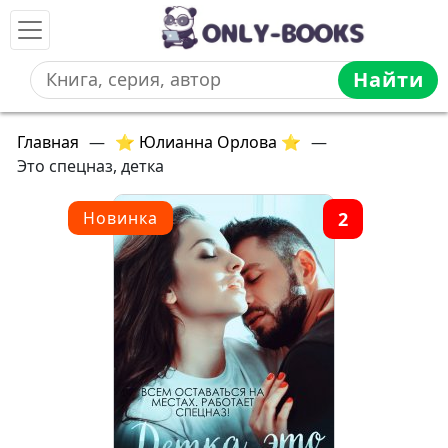
Найти
Главная
—
⭐ Юлианна Орлова ⭐
—
Это спецназ, детка
2
Новинка