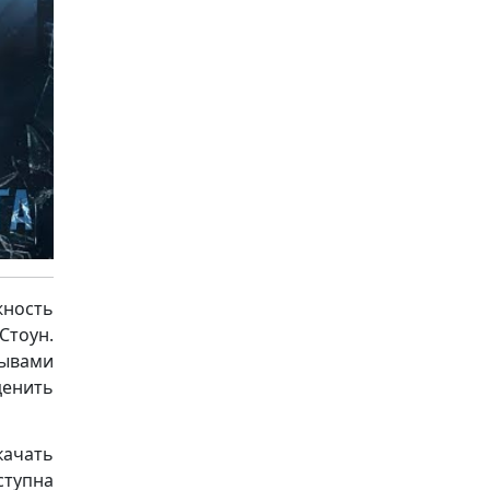
ность
Стоун.
зывами
ценить
качать
ступна