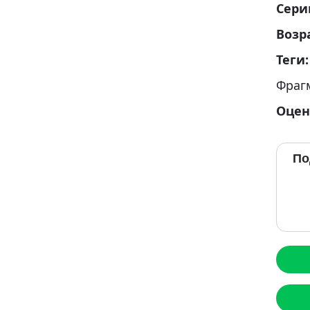
Сери
Возр
Теги
Фраг
Оцен
По