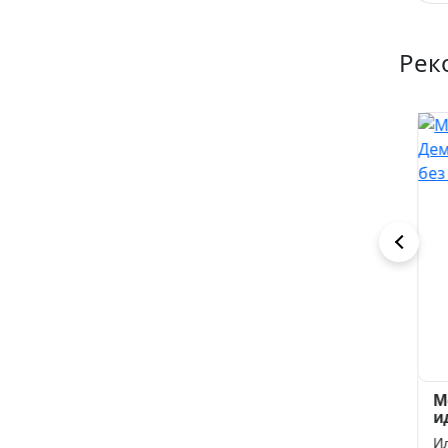
Рек
Нас не простят
Наказание
Мо
Дамира
ид
Елена Безрукова
Де
Ана Сакру
Ил