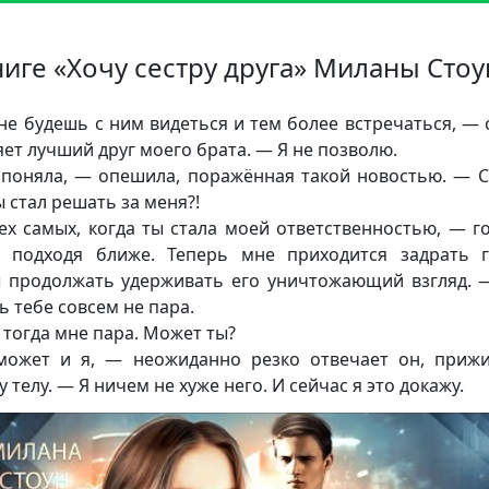
ниге «Хочу сестру друга» Миланы Стоу
не будешь с ним видеться и тем более встречаться, — 
яет лучший друг моего брата. — Я не позволю.
поняла, — опешила, поражённая такой новостью. — С
ы стал решать за меня?!
ех самых, когда ты стала моей ответственностью, — г
, подходя ближе. Теперь мне приходится задрать г
 продолжать удерживать его уничтожающий взгляд. 
ь тебе совсем не пара.
 тогда мне пара. Может ты?
ожет и я, — неожиданно резко отвечает он, приж
 телу. — Я ничем не хуже него. И сейчас я это докажу.