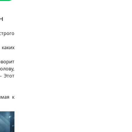
н
строго
 каких
оворит
олову,
— Этот
имая к