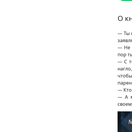
О к
— Ты 
заявл
— Не 
пор т
— С т
нагло
чтобы
парен
— Кто
— А м
своему