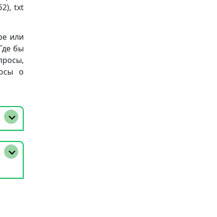
), txt
ре или
Где бы
просы,
осы о