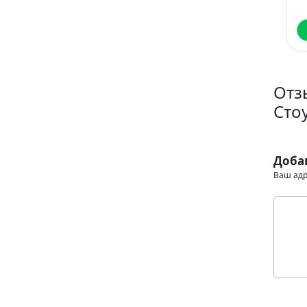
Лю
пр
Читать
Читать
Отз
Сто
Доба
Ваш адр