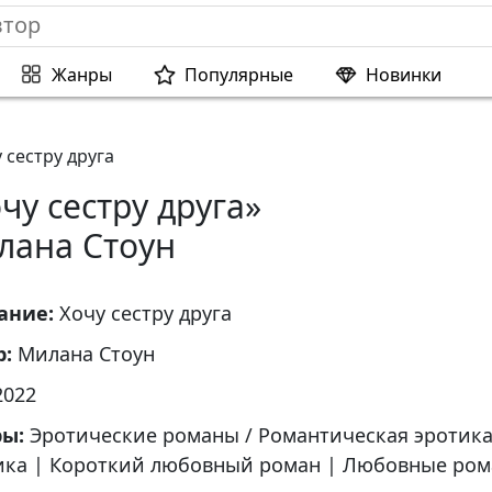
Жанры
Популярные
Новинки
 сестру друга
чу сестру друга»
лана Стоун
ание:
Хочу сестру друга
р:
Милана Стоун
2022
ры:
Эротические романы / Романтическая эротик
ика
|
Короткий любовный роман
|
Любовные ром