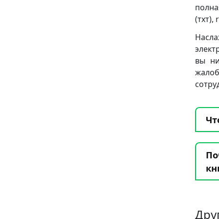
полна
(тхт), 
Насла
элект
вы ни
жало
сотру
Чт
По
кн
Дру