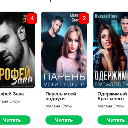
4
2
офей Зака
Парень моей
Одержимый
подруги
брат моего
лана Стоун
парня
Милана Стоун
Милана Стоун
Читать
Читать
Читать