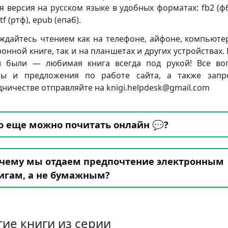
я версия на русском языке в удобных форматах: fb2 (фб2
rtf (ртф), epub (епаб).
ждайтесь чтением как на телефоне, айфоне, компьюте
ронной книге, так и на планшетах и других устройствах. 
 были — любимая книга всегда под рукой! Все во
бы и предложения по работе сайта, а также запр
дничестве отправляйте на knigi.helpdesk@gmail.com
о еще можно почитать онлайн 💬?
чему мы отдаем предпочтение электронным
игам, а не бумажным?
гие книги из серии