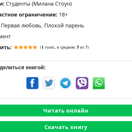
и:
Студенты (Милана Стоун)
астное ограничение:
18+
:
Первая любовь
,
Плохой парень
мент
ить:
1
5
(
голос, в среднем:
из 5)
делиться книгой:
Читать онлайн
Скачать книгу