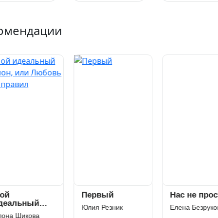
омендации
й
Первый
Нас не прост
еальный
Юлия Резник
Елена Безруков
мон, или
она Шикова