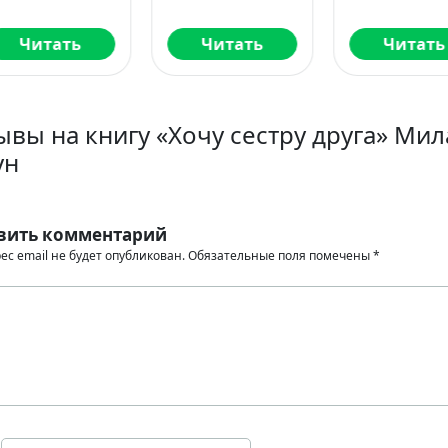
бовь без
авил
Читать
Читать
Читать
ывы на книгу «Хочу сестру друга» Ми
ун
вить комментарий
ес email не будет опубликован.
Обязательные поля помечены
*