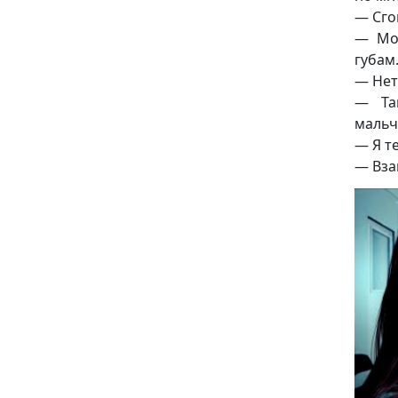
— Сго
— Моя
губам
— Нет
— Та
мальч
— Я т
— Вза