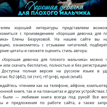
телям хорошей литературы представляем возмож
комиться с произведением «Хорошая девочка для п
чика» Елены Безруковой. На нашем сайте вы на
ацию, ознакомитесь с отзывами читателей, подберё
яркие цитаты и сможете оценить стиль автора.
 «Хорошая девочка для плохого мальчика» можно 
н или скачать бесплатно, полностью и без регистрации
. Доступна полная версия на русском языке в у
ах: fb2 (фб2), txt (тхт), rtf (ртф), epub (епаб).
ждайтесь чтением как на телефоне, айфоне, компьюте
ронной книге, так и на планшетах и других устройствах. 
 были — любимая книга всегда под рукой! Все во
бы и предложения по работе сайта, а также запр