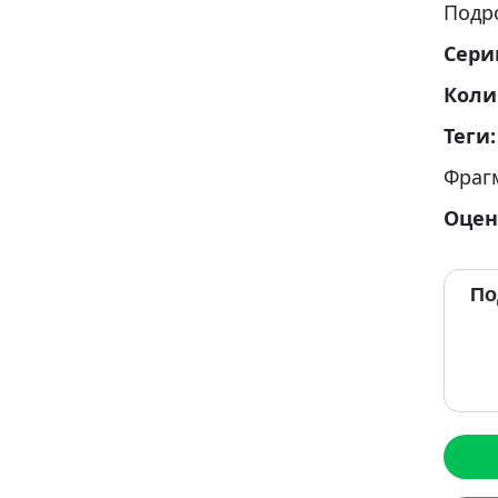
Подр
Сери
Коли
Теги
Фраг
Оцен
По