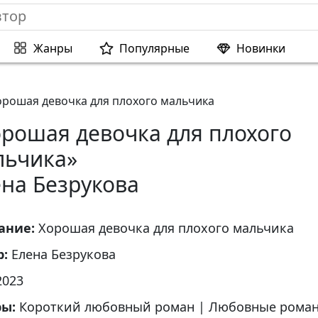
Жанры
Популярные
Новинки
орошая девочка для плохого мальчика
орошая девочка для плохого
льчика»
на Безрукова
ание:
Хорошая девочка для плохого мальчика
р:
Елена Безрукова
2023
ры:
Короткий любовный роман
|
Любовные рома