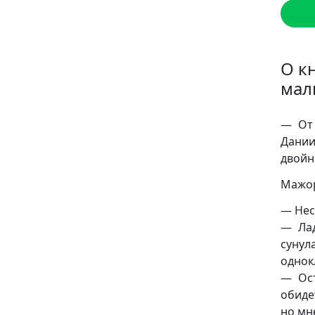
О к
мал
— От 
Дани
двойн
Мажор
— Нес
— Лад
суну
однок
— Ост
обиде
но мне