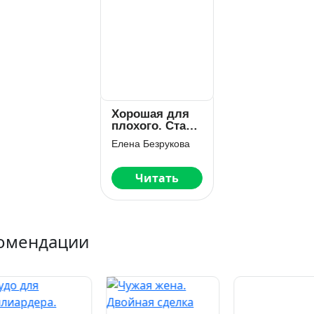
Хорошая для
плохого. Стань
моей
Елена Безрукова
Читать
омендации