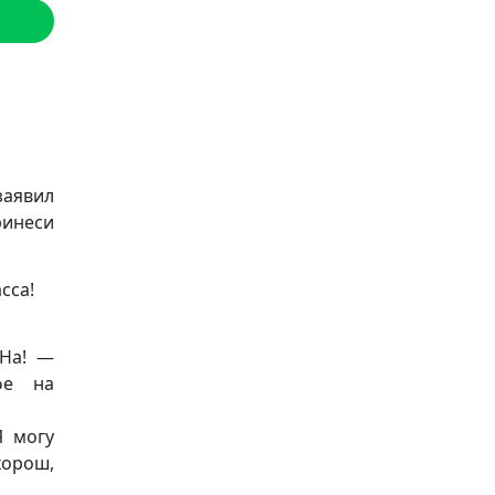
заявил
инеси
сса!
 На! —
фе на
Я могу
хорош,