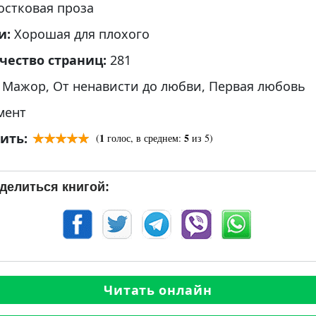
остковая проза
и:
Хорошая для плохого
чество страниц:
281
:
Мажор
,
От ненависти до любви
,
Первая любовь
мент
ить:
1
5
(
голос, в среднем:
из 5)
делиться книгой:
Читать онлайн