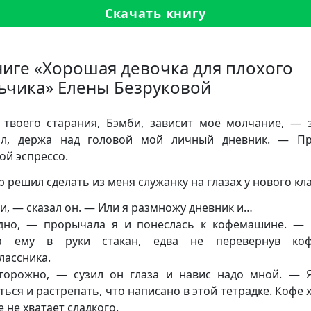
Скачать книгу
ниге «Хорошая девочка для плохого
ьчика» Елены Безруковой
твоего старания, Бэмби, зависит моё молчание, — 
ил, держа над головой мой личный дневник. — Пр
ой эспрессо.
 решил сделать из меня служанку на глазах у нового кла
и, — сказал он. — Или я размножу дневник и…
но, — прорычала я и понеслась к кофемашине. —
ла ему в руки стакан, едва не перевернув ко
лассника.
орожно, — сузил он глаза и навис надо мной. — 
ться и растрепать, что написано в этой тетрадке. Кофе 
 не хватает сладкого.