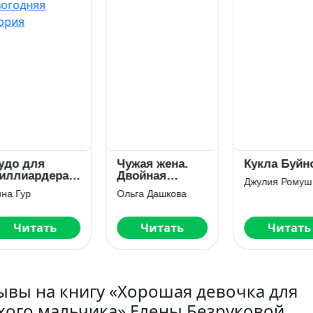
до для
Чужая жена.
Кукла Буйно
ллиардера.
Двойная
Джулия Ромуш
вогодняя
сделка
а Гур
Ольга Дашкова
тория
Читать
Читать
Читать
ывы на книгу «Хорошая девочка для
хого мальчика» Елены Безруковой