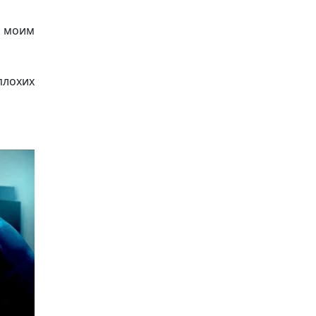
к моим
лохих