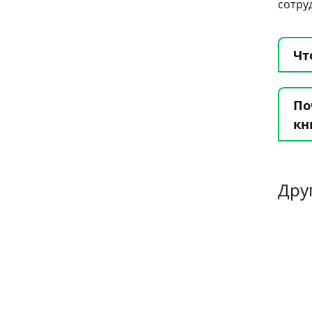
сотру
Чт
По
кн
Дру