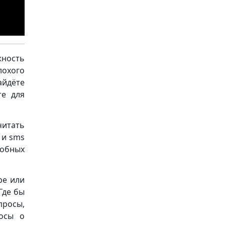
ность
лохого
йдёте
те для
читать
 и sms
добных
ре или
Где бы
просы,
осы о