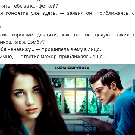
нять тебе за конфеткой?
 конфетка уже здесь, — заявил он, приближаясь 
.
!
кие хорошие девочки, как ты, не целуют таких п
иков, как я, Бэмби?
ебя ненавижу… — прошипела я ему в лицо.
имно, — ответил мажор, приближаясь ещё…