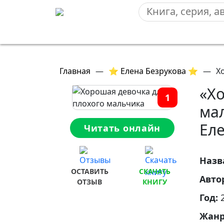
Главная
—
⭐ Елена Безрукова ⭐
—
Х
«Х
1
ма
Еле
Читать онлайн
Назв
ОСТАВИТЬ
СКАЧАТЬ
Авто
ОТЗЫВ
КНИГУ
Год:
Жан