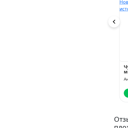
Кукла Буйного
Полюби меня
Чу
ми
Джулия Ромуш
Юлия Бонд
Но
Анн
ис
Читать
Читать
Отз
пло