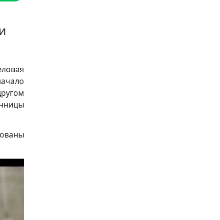
и
ловая
начало
другом
енницы
нованы