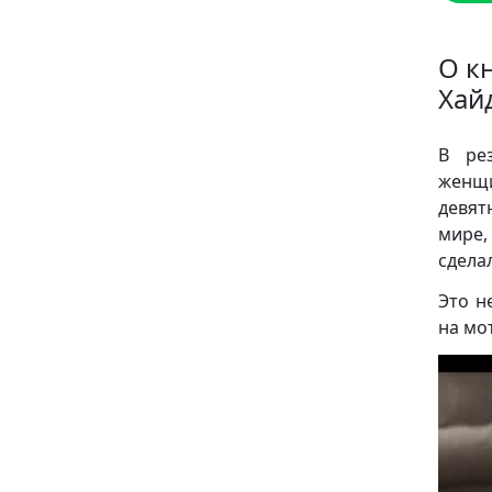
О к
Хай
В ре
женщи
девят
мире,
сдела
Это н
на мо