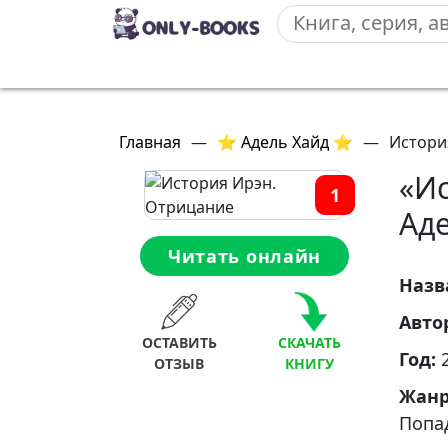
Главная
—
⭐ Адель Хайд ⭐
—
Истори
«И
1
Ад
Читать онлайн
Назв
Авто
ОСТАВИТЬ
СКАЧАТЬ
Год:
ОТЗЫВ
КНИГУ
Жан
Попа