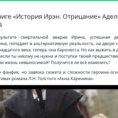
ниге «История Ирэн. Отрицание» Адел
д
зультате смертельной аварии Ирина, успешная де
на, попадает в альтернативную реальность, на дворе 
надцатого века, теперь она баронесса. Но как выжить в 
 если ты никому не нужна и поступки твоей предшеств
ли жизнь невыносимой? Получится ли всё изменить?
е фанфик, но завязка сюжета и сложности героини ос
тивах романа Л.Н. Толстого «Анна Каренина».