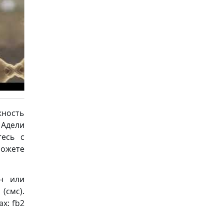
ность
 Адели
тесь с
можете
н или
(смс).
х: fb2