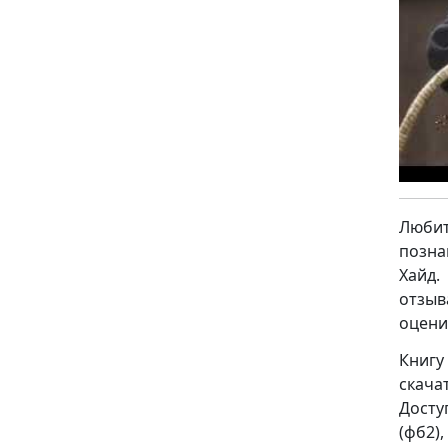
Люби
позна
Хайд.
отзыв
оцени
Книг
скача
Досту
(фб2), 