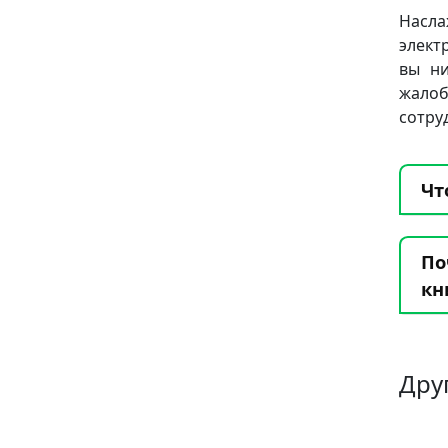
Насла
элект
вы ни
жало
сотру
Чт
По
кн
Дру