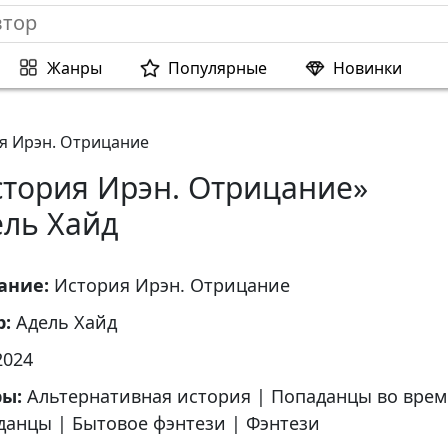
Жанры
Популярные
Новинки
я Ирэн. Отрицание
стория Ирэн. Отрицание»
ель Хайд
ание:
История Ирэн. Отрицание
р:
Адель Хайд
2024
ры:
Альтернативная история
|
Попаданцы во вре
данцы
|
Бытовое фэнтези
|
Фэнтези