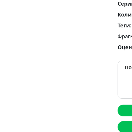
Сери
Коли
Теги
Фраг
Оцен
По