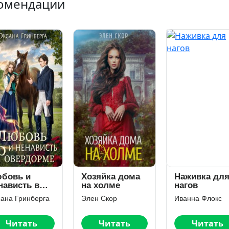
омендации
бовь и
Хозяйка дома
Наживка дл
нависть в
на холме
нагов
вердорме
ана Гринберга
Элен Скор
Иванна Флокс
Читать
Читать
Читать