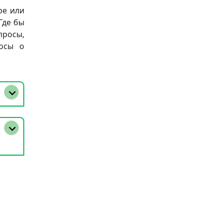
ре или
Где бы
просы,
осы о