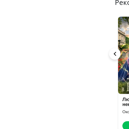
Рек
Наживка для
Хозяйка
Лю
нагов
лавандовой
не
долины
Ро
Иванна Флокс
Элен Скор
Окс
Читать
Читать