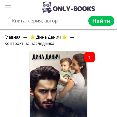
Найти
Главная
—
⭐ Дина Данич ⭐
—
Контракт на наследника
1