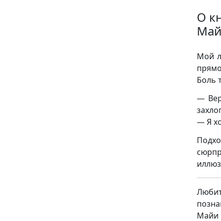
О к
Май
Мой л
прямо
Боль т
— Вер
захло
— Я х
Подхо
сюрпр
иллюз
Люби
позна
Майи