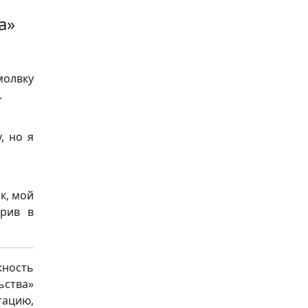
а»
молвку
.
, но я
к, мой
ерив в
ность
ьства»
ацию,