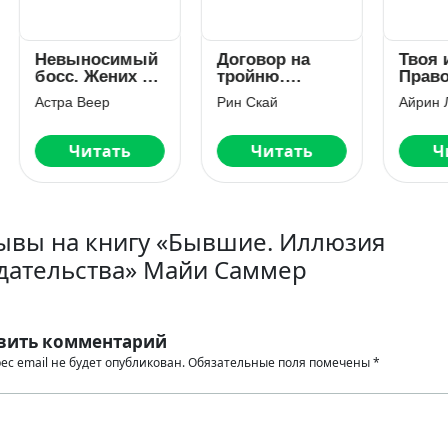
выносимый
Договор на
Твоя измена
сс. Жених по
тройню.
Право на
нтракту
Вернуть семью
отцовство
ра Веер
Рин Скай
Айрин Лакс
Читать
Читать
Читать
ывы на книгу «Бывшие. Иллюзия
дательства» Майи Саммер
вить комментарий
ес email не будет опубликован.
Обязательные поля помечены
*