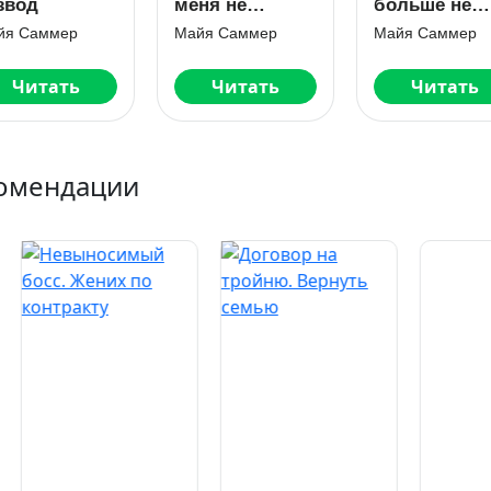
звод
меня не
больше не
сломать
верю в
йя Саммер
Майя Саммер
Майя Саммер
любовь
Читать
Читать
Читать
омендации