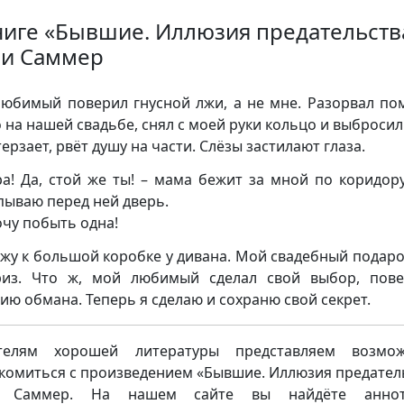
ниге «Бывшие. Иллюзия предательств
и Саммер
юбимый поверил гнусной лжи, а не мне. Разорвал по
 на нашей свадьбе, снял с моей руки кольцо и выбросил
ерзает, рвёт душу на части. Слёзы застилают глаза.
а! Да, стой же ты! – мама бежит за мной по коридору
пываю перед ней дверь.
очу побыть одна!
жу к большой коробке у дивана. Мой свадебный подаро
из. Что ж, мой любимый сделал свой выбор, пов
ию обмана. Теперь я сделаю и сохраню свой секрет.
телям хорошей литературы представляем возмож
комиться с произведением «Бывшие. Иллюзия предател
 Саммер. На нашем сайте вы найдёте аннот