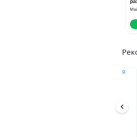
ра
Ма
Рек