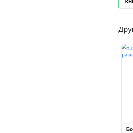
кн
Дру
Бо