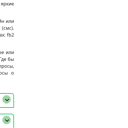
 яркие
йн или
(смс).
х: fb2
ре или
Где бы
просы,
осы о