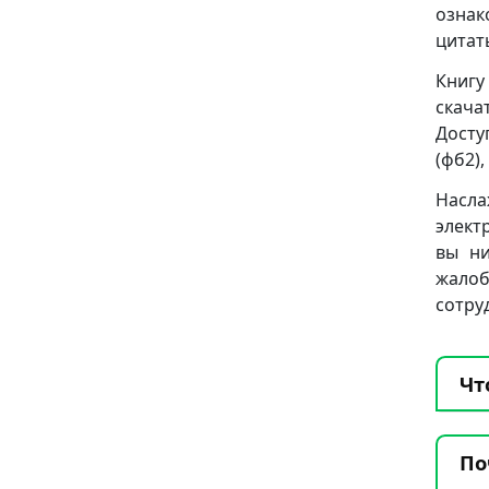
ознак
цитат
Книгу
скача
Досту
(фб2), 
Насла
элект
вы ни
жало
сотру
Чт
По