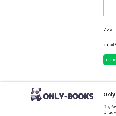
Имя
*
Email
Only
Подби
Огром