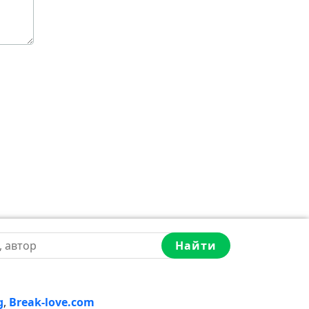
Найти
g
,
Break-love.com