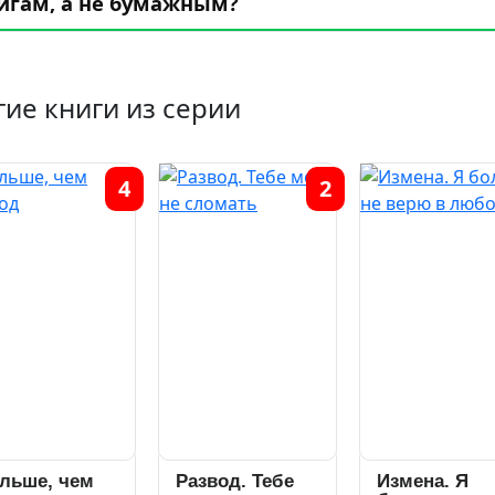
игам, а не бумажным?
гие книги из серии
4
2
льше, чем
Развод. Тебе
Измена. Я