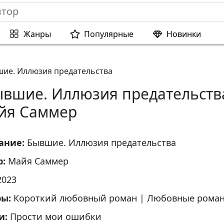
Жанры
Популярные
Новинки
ие. Иллюзия предательства
ывшие. Иллюзия предательств
йя Саммер
ание:
Бывшие. Иллюзия предательства
р:
Майя Саммер
2023
ры:
Короткий любовный роман
|
Любовные рома
и:
Прости мои ошибки