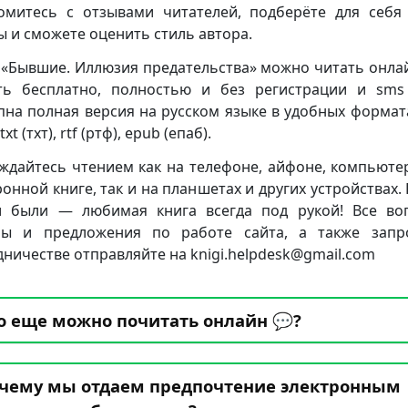
омитесь с отзывами читателей, подберёте для себя
ы и сможете оценить стиль автора.
 «Бывшие. Иллюзия предательства» можно читать онла
ть бесплатно, полностью и без регистрации и sms 
пна полная версия на русском языке в удобных формата
txt (тхт), rtf (ртф), epub (епаб).
ждайтесь чтением как на телефоне, айфоне, компьюте
ронной книге, так и на планшетах и других устройствах. 
 были — любимая книга всегда под рукой! Все во
бы и предложения по работе сайта, а также запр
дничестве отправляйте на knigi.helpdesk@gmail.com
о еще можно почитать онлайн 💬?
чему мы отдаем предпочтение электронным