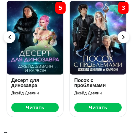
5
3
Десерт для
Посох с
динозавра
проблемами
Джейд Дэвлин
Джейд Дэвлин
Читать
Читать