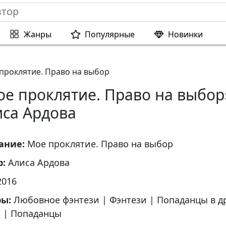
Жанры
Популярные
Новинки
проклятие. Право на выбор
ое проклятие. Право на выбор
иса Ардова
ание:
Мое проклятие. Право на выбор
р:
Алиса Ардова
2016
ры:
Любовное фэнтези
|
Фэнтези
|
Попаданцы в д
ы
|
Попаданцы