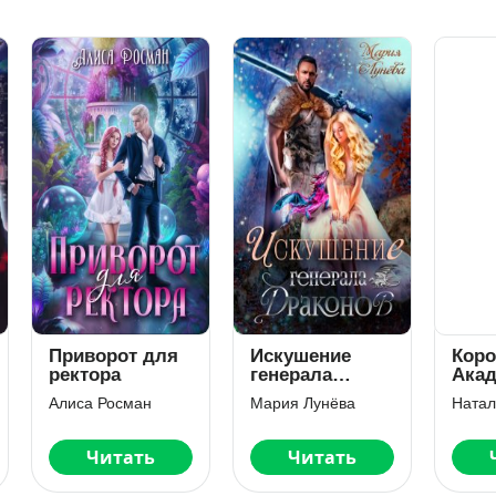
иворот для
Искушение
Королевская
ктора
генерала
Академия
драконов
Магии.
иса Росман
Мария Лунёва
Неестестве
Отбор
Читать
Читать
Читать