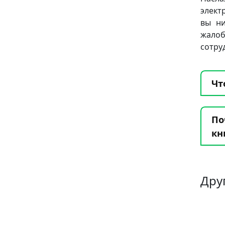
элект
вы ни
жало
сотру
Чт
По
кн
Дру