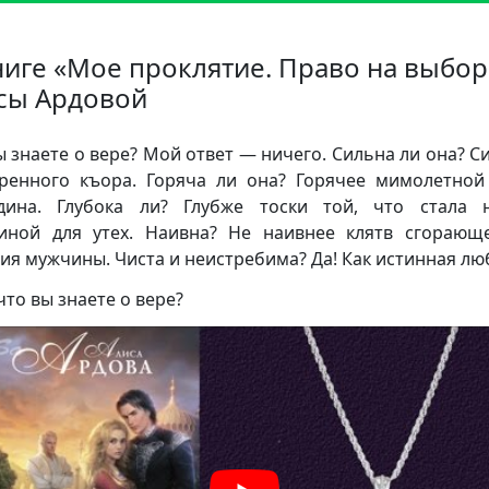
ниге «Мое проклятие. Право на выбор
сы Ардовой
ы знаете о вере? Мой ответ — ничего. Сильна ли она? С
ренного къора. Горяча ли она? Горячее мимолетной
дина. Глубока ли? Глубже тоски той, что стала 
ной для утех. Наивна? Не наивнее клятв сгорающ
ия мужчины. Чиста и неистребима? Да! Как истинная лю
что вы знаете о вере?