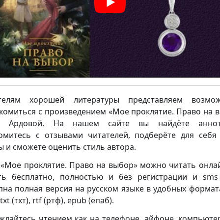
телям хорошей литературы представляем возмож
комиться с произведением «Мое проклятие. Право на 
ы Ардовой. На нашем сайте вы найдёте аннот
омитесь с отзывами читателей, подберёте для себя
ы и сможете оценить стиль автора.
 «Мое проклятие. Право на выбор» можно читать онла
ть бесплатно, полностью и без регистрации и sms 
пна полная версия на русском языке в удобных формата
txt (тхт), rtf (ртф), epub (епаб).
ждайтесь чтением как на телефоне, айфоне, компьюте