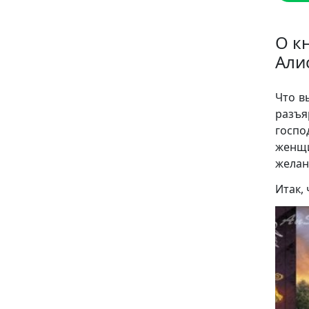
О к
Али
Что в
разъя
госпо
женщи
желан
Итак, 