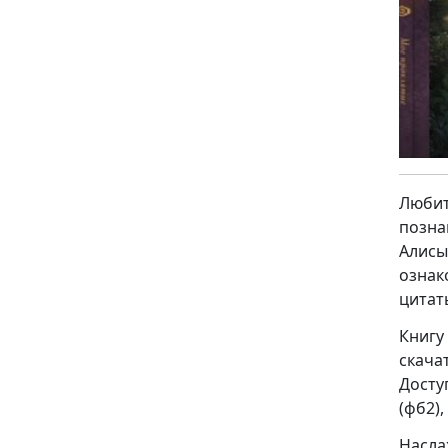
Люби
позна
Алис
ознак
цитат
Книгу
скача
Досту
(фб2), 
Насла