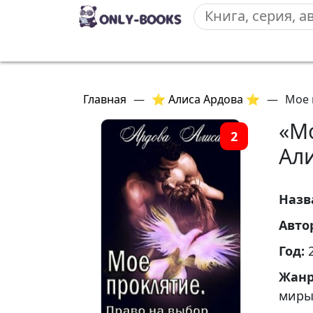
Главная
—
⭐ Алиса Ардова ⭐
—
Мое 
«М
2
Ал
Назв
Авто
Год:
Жан
мир