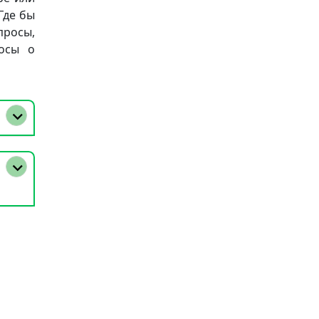
Где бы
просы,
осы о