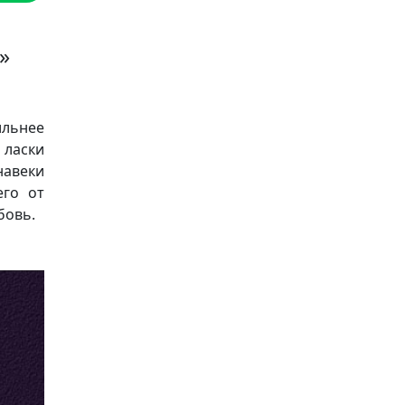
»
ильнее
 ласки
навеки
его от
бовь.