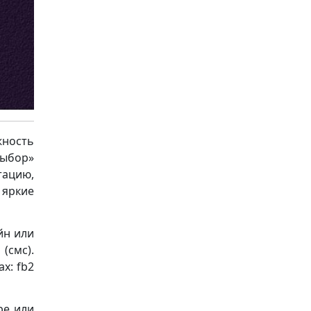
ность
выбор»
ацию,
 яркие
йн или
(смс).
х: fb2
ре или