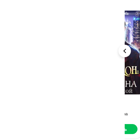
Королевская
Дракон:
Пр
Академия
Измена
ре
Магии.
Истинной
Наталья Самсонова
Алиса Лаврова
Ал
Неестественный
Отбор
Читать
Читать