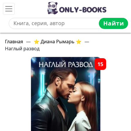
Найти
Главная
—
⭐ Диана Рымарь ⭐
—
Наглый развод
15