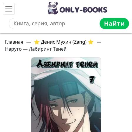
Найти
Главная
—
⭐ Денис Мухин (Zang) ⭐
—
Наруто — Лабиринт Теней