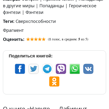
в другие миры
|
Попаданцы
|
Героическое
фэнтези
|
Фэнтези
Теги:
Сверхспособности
Фрагмент
Оценить:
1
5
(
голос, в среднем:
из 5)
Поделиться книгой:
О книге «Наруто — Лабиринт