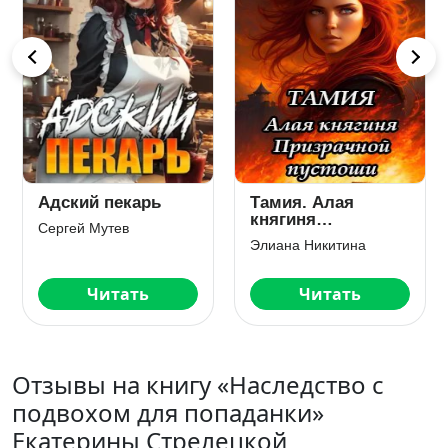
Адский пекарь
Тамия. Алая
княгиня
Сергей Мутев
Призрачной
Элиана Никитина
пустоши
Читать
Читать
Отзывы на книгу «Наследство с
подвохом для попаданки»
Екатерины Стрелецкой