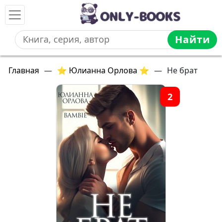
Найти
Главная
—
⭐ Юлианна Орлова ⭐
—
Не брат
2