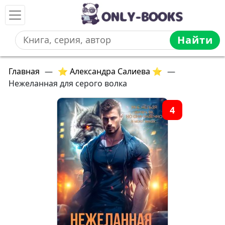
Найти
Главная
—
⭐ Александра Салиева ⭐
—
Нежеланная для серого волка
4