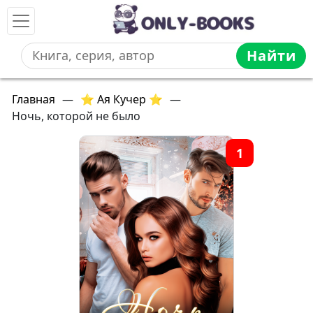
Найти
Главная
—
⭐ Ая Кучер ⭐
—
Ночь, которой не было
1