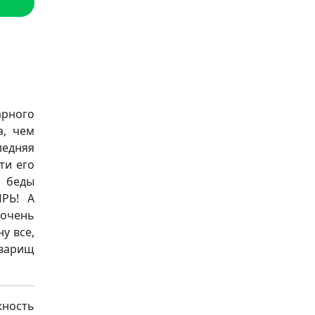
арного
а, чем
ледняя
ти его
и беды
ЫРЬ! А
 очень
у все,
варищ
ность