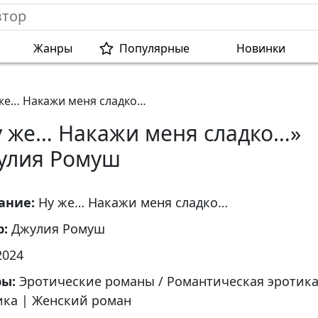
Жанры
Популярные
Новинки
же… Накажи меня сладко…
у же… Накажи меня сладко…»
улия Ромуш
ание:
Ну же… Накажи меня сладко…
р:
Джулия Ромуш
2024
ры:
Эротические романы / Романтическая эротик
ика
|
Женский роман