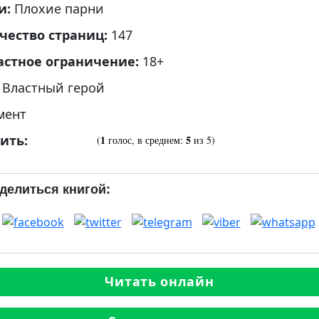
и:
Плохие парни
чество страниц:
147
астное ограничение:
18+
:
Властный герой
мент
ить:
1
5
(
голос, в среднем:
из 5)
делиться книгой:
Читать онлайн