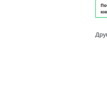
По
кн
Дру