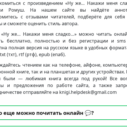
комиться с произведением «Ну же… Накажи меня сл
ии Ромуш. На нашем сайте вы найдёте аннот
омитесь с отзывами читателей, подберёте для себя
ы и сможете оценить стиль автора.
 «Ну же… Накажи меня сладко…» можно читать онла
ть бесплатно, полностью и без регистрации и sms 
пна полная версия на русском языке в удобных формата
txt (тхт), rtf (ртф), epub (епаб).
ждайтесь чтением как на телефоне, айфоне, компьюте
ронной книге, так и на планшетах и других устройствах. 
 были — любимая книга всегда под рукой! Все во
бы и предложения по работе сайта, а также запр
дничестве отправляйте на knigi.helpdesk@gmail.com
о еще можно почитать онлайн 💬?