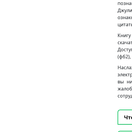
позна
Джул
ознак
цитат
Книгу
скача
Досту
(фб2), 
Насла
элект
вы ни
жало
сотру
Чт