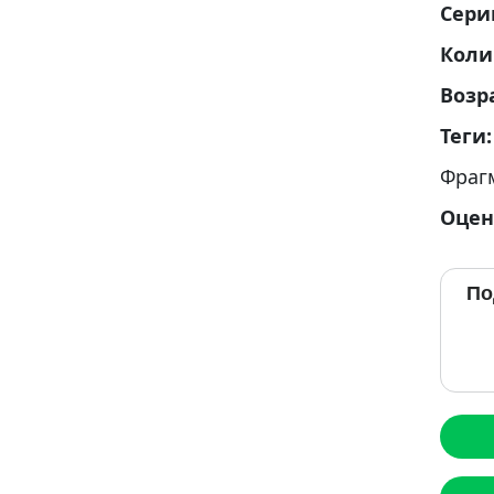
Сери
Коли
Возр
Теги
Фраг
Оцен
По