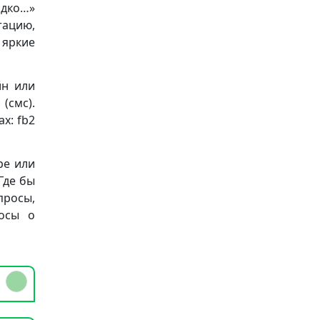
адко…»
ацию,
 яркие
йн или
(смс).
х: fb2
ре или
Где бы
просы,
осы о