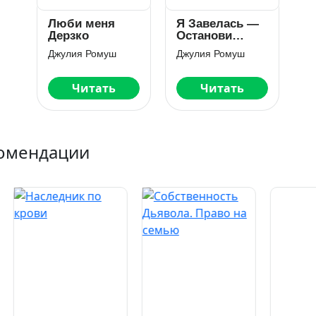
Люби меня
Я Завелась —
Дерзко
Останови
Меня!
Джулия Ромуш
Джулия Ромуш
Читать
Читать
омендации