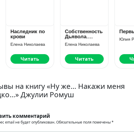
следник по
Собственность
Первый
ови
Дьявола.
Юлия Резник
Право на
ена Николаева
Елена Николаева
семью
Читать
Читать
Читать
ывы на книгу «Ну же… Накажи меня
дко…» Джулии Ромуш
вить комментарий
ес email не будет опубликован.
Обязательные поля помечены
*