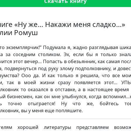
Скачать книгу
ниге «Ну же… Накажи меня сладко…»
лии Ромуш
это экземплярчик!” Подумала я, жадно разглядывая шик
а за соседним столиком. Эх, если бы я только знал
чится этот вечер… Попасть в обезьянник, как самая пос
а, подвернуться под руку злому подполковнику, и довес
зумства? Ооо да. И как только я решила, что все мо
и, так в моей жизни сразу появляется этот… УП
лковник то оказался в отставке, а в настоящее время
ый бизнесмен, как он мне улыбнулся, когда вспомнил…н
рь точно отыграется! Ну что же, бойтесь то
лковник, вы у меня еще попляшите.
телям хорошей литературы представляем возмож