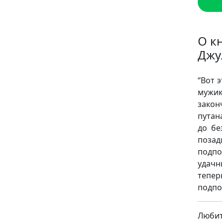
О к
Джу
“Вот 
мужик
закон
путан
до бе
позад
подпо
удачн
тепе
подпо
Люби