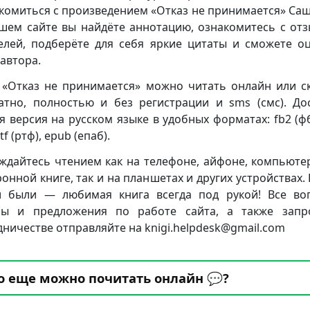
комиться с произведением «Отказ не принимается» Саш
шем сайте вы найдёте аннотацию, ознакомитесь с от
елей, подберёте для себя яркие цитаты и сможете о
 автора.
 «Отказ не принимается» можно читать онлайн или с
атно, полностью и без регистрации и sms (смс). До
я версия на русском языке в удобных форматах: fb2 (фб2
rtf (ртф), epub (епаб).
ждайтесь чтением как на телефоне, айфоне, компьюте
ронной книге, так и на планшетах и других устройствах. 
 были — любимая книга всегда под рукой! Все во
бы и предложения по работе сайта, а также запр
дничестве отправляйте на knigi.helpdesk@gmail.com
о еще можно почитать онлайн 💬?