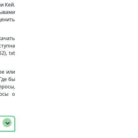
и Кей.
зывами
ценить
качать
ступна
), txt
ре или
Где бы
просы,
осы о