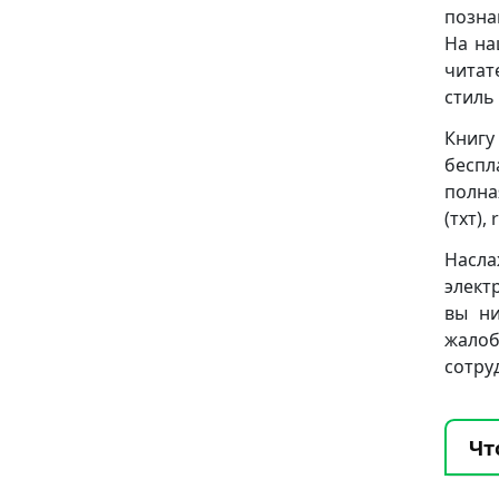
позна
На на
читат
стиль
Книгу
беспл
полна
(тхт), 
Насла
элект
вы ни
жало
сотру
Чт