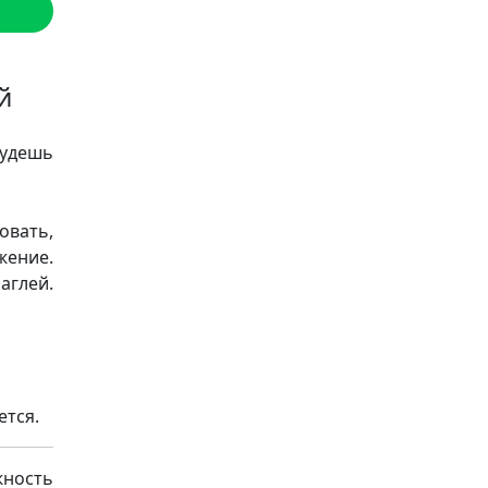
й
будешь
овать,
жение.
аглей.
ется.
ность