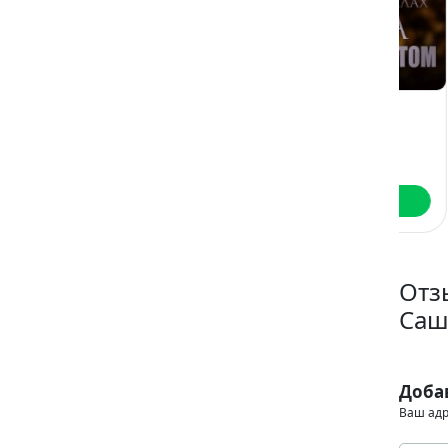
Беременность
Она под
Мо
на годовщину
запретом
Эм
развода
Ксения Фави
Алайна Салах
Читать
Читать
Отз
Саш
Доба
Ваш адр