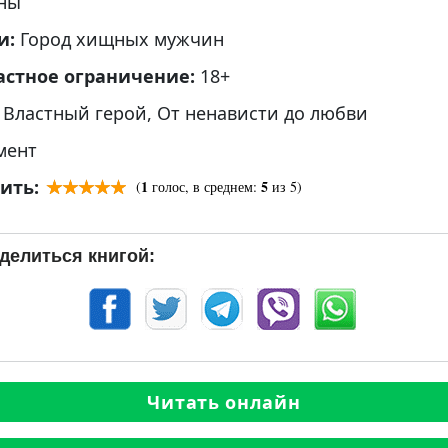
ны
и:
Город хищных мужчин
астное ограничение:
18+
:
Властный герой
,
От ненависти до любви
мент
ить:
1
5
(
голос, в среднем:
из 5)
делиться книгой:
Читать онлайн