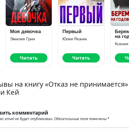
я девочка
Первый
Беременнос
на годовщин
илия Грин
Юлия Резник
развода
Ксения Фави
Читать
Читать
Читать
ывы на книгу «Отказ не принимается»
и Кей
вить комментарий
ес email не будет опубликован.
Обязательные поля помечены
*