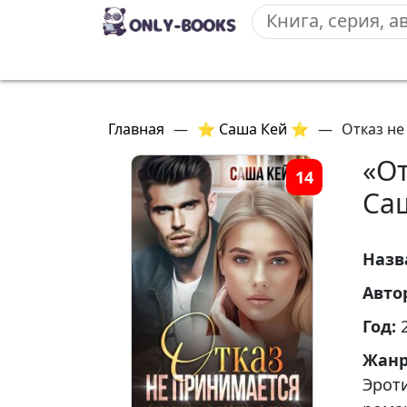
Главная
—
⭐ Саша Кей ⭐
—
Отказ не
«О
14
Са
Назв
Авто
Год:
Жан
Эрот