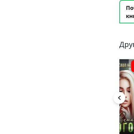
По
кн
Дру
2
9
4