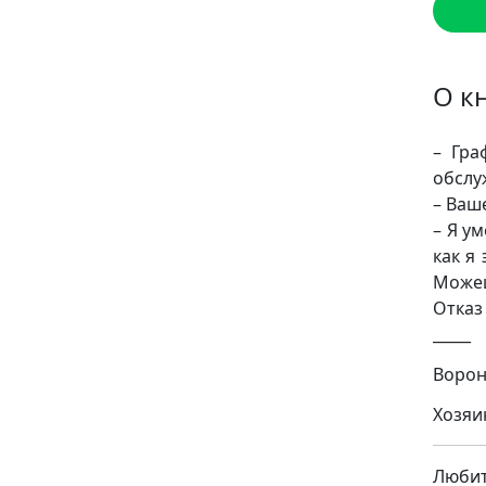
О к
– Гра
обслу
– Ваш
– Я у
как я
Можеш
Отказ
_____
Воронц
Хозяи
Люби