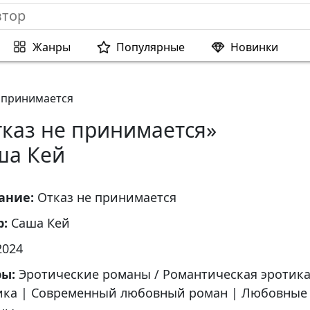
Жанры
Популярные
Новинки
 принимается
тказ не принимается»
ша Кей
ание:
Отказ не принимается
р:
Саша Кей
2024
ры:
Эротические романы / Романтическая эротик
ика
|
Современный любовный роман
|
Любовные