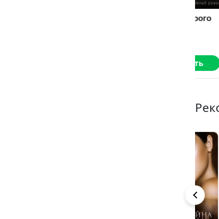
По праву
Жена. Дорого
Го
сильного
св
Саша Кей
Саша Кей
Са
Читать
Читать
Рек