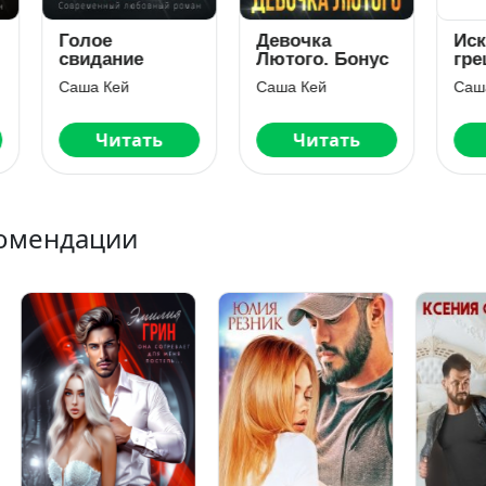
лое
Девочка
Искушение 
идание
Лютого. Бонус
грешника
ша Кей
Саша Кей
Саша Кей
Читать
Читать
Читать
омендации