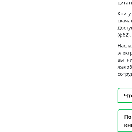
цитат
Книгу
скача
Досту
(фб2), 
Насла
элект
вы ни
жало
сотру
Чт
По
кн