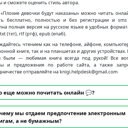
ы и сможете оценить стиль автора.
 «Плохие девочки будут наказаны» можно читать онла
ть бесплатно, полностью и без регистрации и sms 
пна полная версия на русском языке в удобных формата
txt (тхт), rtf (ртф), epub (епаб).
ждайтесь чтением как на телефоне, айфоне, компьюте
ронной книге, так и на планшетах и других устройствах. 
 были — любимая книга всегда под рукой! Все во
бы и предложения по работе сайта, а также запр
дничестве отправляйте на knigi.helpdesk@gmail.com
о еще можно почитать онлайн 💬?
чему мы отдаем предпочтение электронным
игам, а не бумажным?