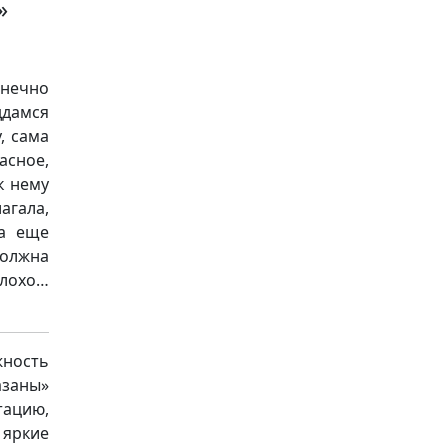
»
онечно
ддамся
, сама
асное,
к нему
агала,
та еще
 должна
плохо…
ность
азаны»
ацию,
 яркие