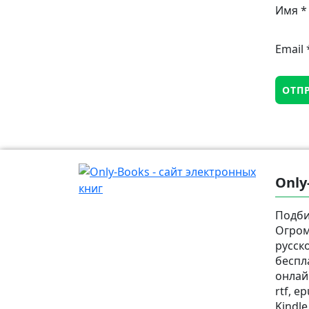
Имя
*
Email
Only
Подби
Огром
русск
беспл
онлай
rtf, e
Kindle