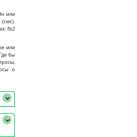
йн или
(смс).
х: fb2
ре или
Где бы
просы,
осы о