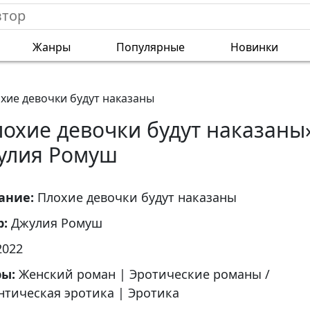
Жанры
Популярные
Новинки
хие девочки будут наказаны
охие девочки будут наказаны
улия Ромуш
ание:
Плохие девочки будут наказаны
р:
Джулия Ромуш
2022
ры:
Женский роман
|
Эротические романы /
нтическая эротика
|
Эротика