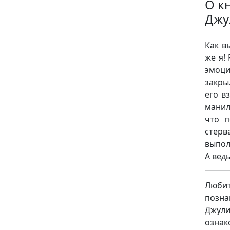
О к
Джу
Как в
же я!
эмоци
закры
его в
манил
что п
стерва
выпол
А вед
Люби
позна
Джул
ознак