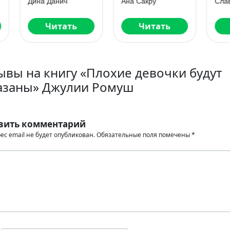
на Данич
Ана Сакру
Слава Доронин
Читать
Читать
Читать
ывы на книгу «Плохие девочки будут
азаны» Джулии Ромуш
вить комментарий
ес email не будет опубликован.
Обязательные поля помечены
*