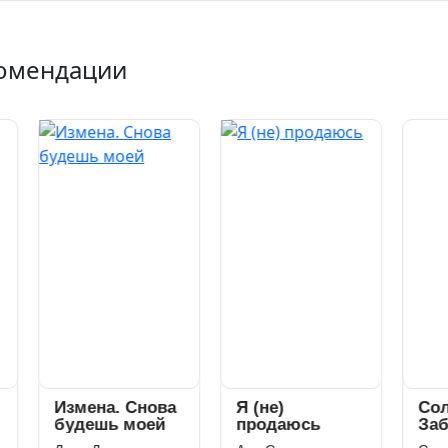
омендации
мена. Снова
Я (не)
Соломон.
дешь моей
продаюсь
Забытая
нежность