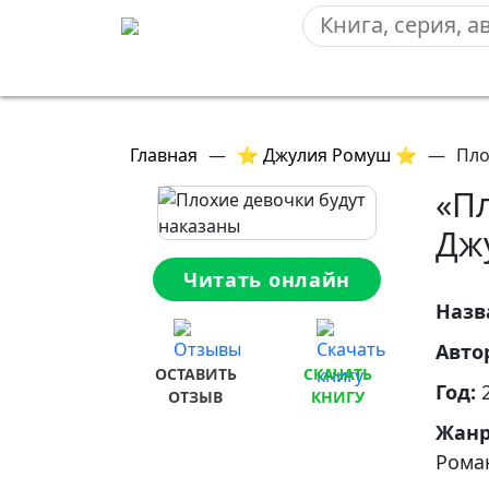
Главная
—
⭐ Джулия Ромуш ⭐
—
Пло
«Пл
Дж
Читать онлайн
Назв
Авто
ОСТАВИТЬ
СКАЧАТЬ
Год:
ОТЗЫВ
КНИГУ
Жан
Рома