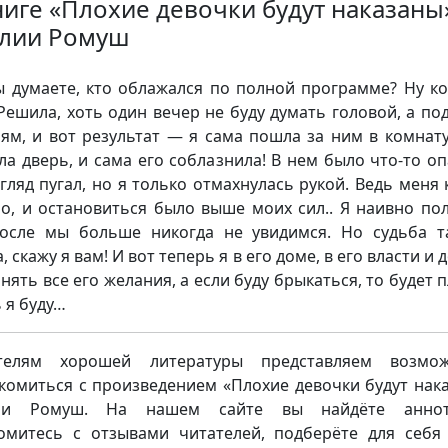
ниге «Плохие девочки будут наказаны
лии Ромуш
ы думаете, кто облажался по полной программе? Ну к
 Решила, хоть один вечер не буду думать головой, а по
ям, и вот результат — я сама пошла за ним в комнату
ла дверь, и сама его соблазнила! В нем было что-то оп
згляд пугал, но я только отмахнулась рукой. Ведь меня 
о, и остановиться было выше моих сил.. Я наивно пол
осле мы больше никогда не увидимся. Но судьба 
, скажу я вам! И вот теперь я в его доме, в его власти и
нять все его желания, а если буду брыкаться, то будет 
ь я буду…
телям хорошей литературы представляем возмож
комиться с произведением «Плохие девочки будут нак
ии Ромуш. На нашем сайте вы найдёте аннот
омитесь с отзывами читателей, подберёте для себя