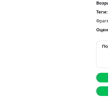
Возр
Теги
Фраг
Оцен
По