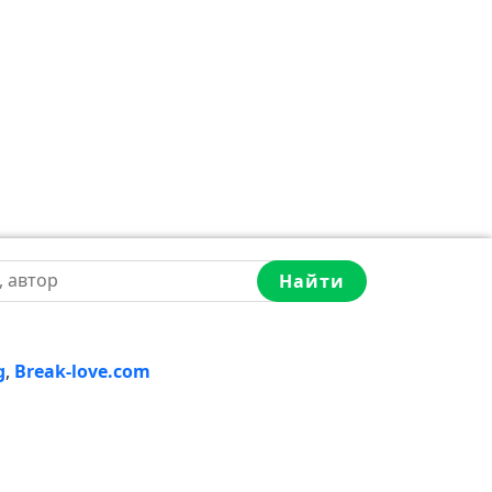
Найти
g
,
Break-love.com