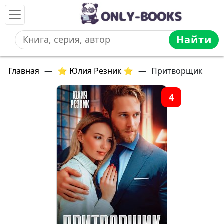
Найти
Главная
—
⭐ Юлия Резник ⭐
—
Притворщик
4