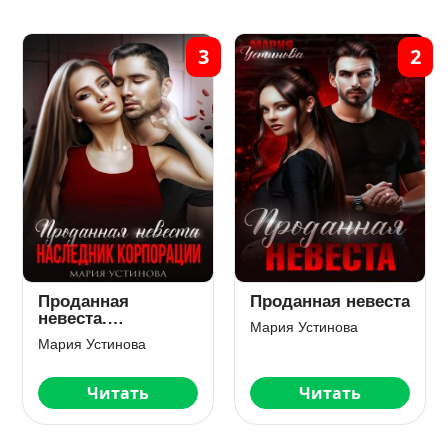
3
2
Проданная
Проданная невеста
невеста.
Мария Устинова
Наследник
Мария Устинова
корпорации
Читать
Читать