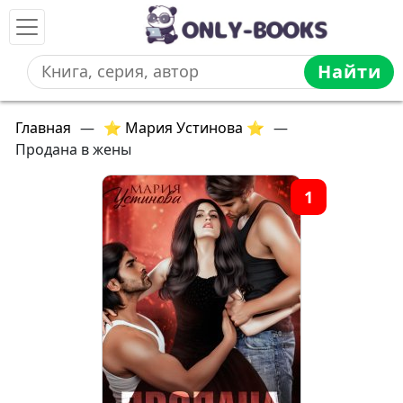
Найти
Главная
—
⭐ Мария Устинова ⭐
—
Продана в жены
1