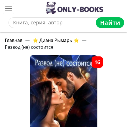
Найти
Главная
—
⭐ Диана Рымарь ⭐
—
Развод (не) состоится
16