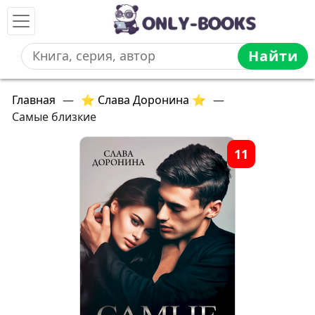
Найти
Главная
—
⭐ Слава Доронина ⭐
—
Самые близкие
11