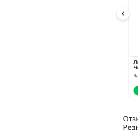
Строптивая
После измены.
Лю
помощница
Вернуть жену
Че
для титана
Виктория Свободина
Арина Громова
Вал
Читать
Читать
Отз
Рез