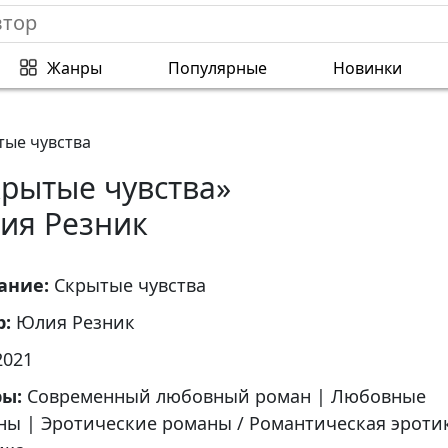
Жанры
Популярные
Новинки
тые чувства
крытые чувства»
ия Резник
ание:
Скрытые чувства
р:
Юлия Резник
2021
ры:
Современный любовный роман
|
Любовные
ны
|
Эротические романы / Романтическая эроти