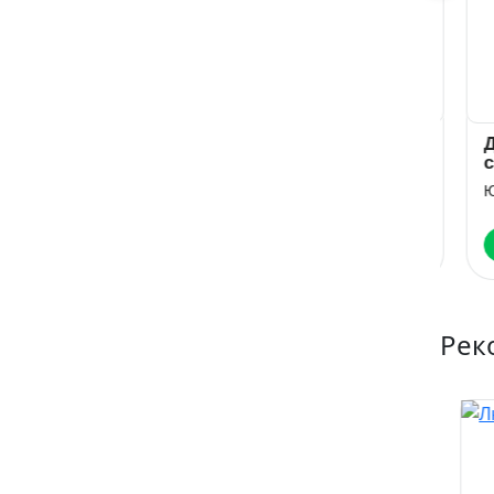
За тобой
А если это
Де
любовь?
сн
Юлия Резник
Юлия Резник
Юл
Читать
Читать
Рек