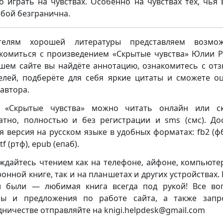
о играть на чувствах. Особенно на чувствах тех, чья 
обой безгранична.
телям хорошей литературы представляем возмож
комиться с произведением «Скрытые чувства» Юлии Р
шем сайте вы найдёте аннотацию, ознакомитесь с от
елей, подберёте для себя яркие цитаты и сможете о
 автора.
у «Скрытые чувства» можно читать онлайн или ск
атно, полностью и без регистрации и sms (смс). До
я версия на русском языке в удобных форматах: fb2 (фб2
rtf (ртф), epub (епаб).
ждайтесь чтением как на телефоне, айфоне, компьюте
ронной книге, так и на планшетах и других устройствах. 
 были — любимая книга всегда под рукой! Все во
бы и предложения по работе сайта, а также запр
дничестве отправляйте на knigi.helpdesk@gmail.com