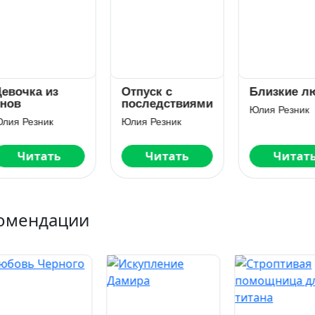
вочка из
Отпуск с
Близкие лю
ов
последствиями
Юлия Резник
ия Резник
Юлия Резник
Читать
Читать
Читать
омендации