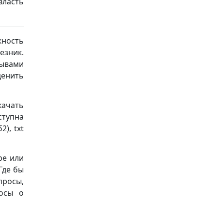
власть
ность
езник.
зывами
ценить
ачать
ступна
), txt
ре или
Где бы
просы,
осы о