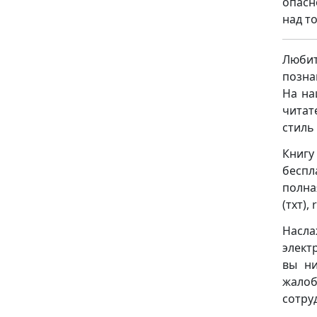
опасн
над т
Люби
позна
На на
читат
стиль
Книг
беспл
полна
(тхт), 
Насла
элект
вы ни
жало
сотру