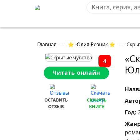
Главная
—
⭐ Юлия Резник ⭐
—
Скры
«С
4
Юл
Читать онлайн
Назв
ОСТАВИТЬ
СКАЧАТЬ
Авто
ОТЗЫВ
КНИГУ
Год:
Жан
рома