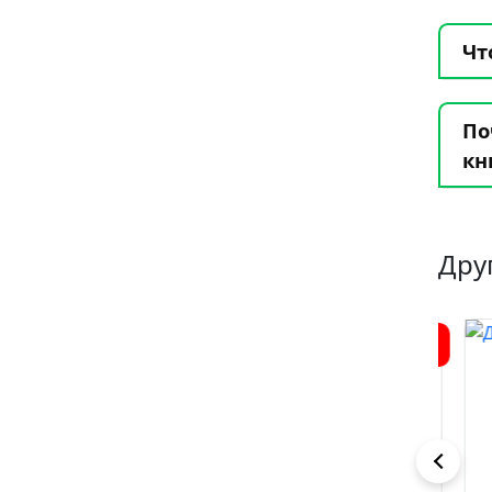
Чт
По
кн
Дру
1
7
6