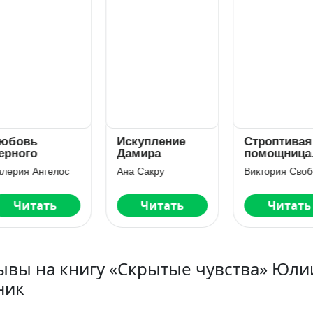
бовь
Искупление
Строптивая
рного
Дамира
помощница
для титана
ерия Ангелос
Ана Сакру
Читать
Читать
Читать
ывы на книгу «Скрытые чувства» Юли
ник