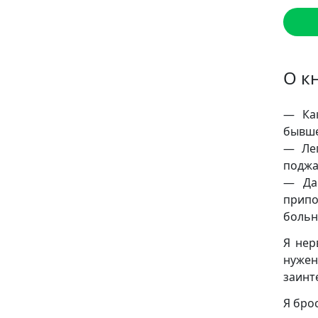
О к
— Как
бывше
— Лег
поджа
— Да
припо
больн
Я нер
нуже
заинт
Я бро