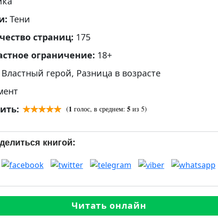
ика
и:
Тени
чество страниц:
175
астное ограничение:
18+
:
Властный герой
,
Разница в возрасте
мент
ить:
1
5
(
голос, в среднем:
из 5)
делиться книгой:
Читать онлайн