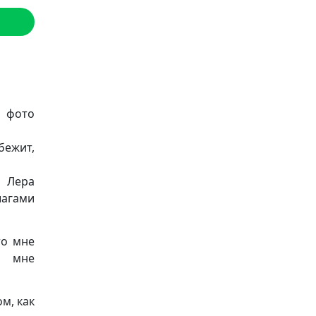
а фото
бежит,
 Лера
шагами
то мне
о мне
м, как