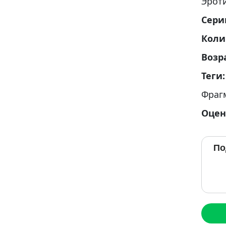
Эрот
Сери
Коли
Возр
Теги
Фраг
Оцен
По