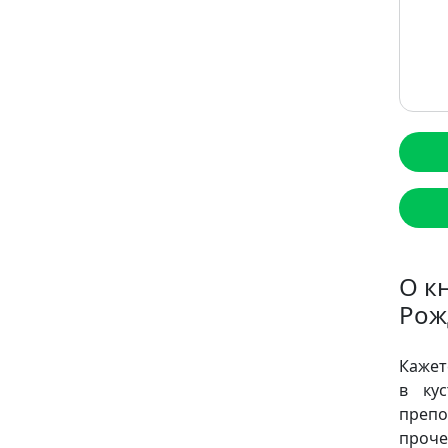
О к
Рож
Кажет
в ку
препо
проче