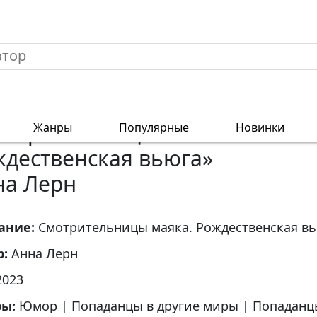
ельницы маяка. Рождественская вьюга
мотрительницы маяка.
Жанры
Популярные
Новинки
ждественская вьюга»
на Лерн
ание:
Смотрительницы маяка. Рождественская в
р:
Анна Лерн
2023
ры:
Юмор
|
Попаданцы в другие миры
|
Попаданц