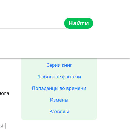
Найти
343
просмотров
Серии книг
Любовное фэнтези
Попаданцы во времени
ьюга
Измены
Разводы
ы
|