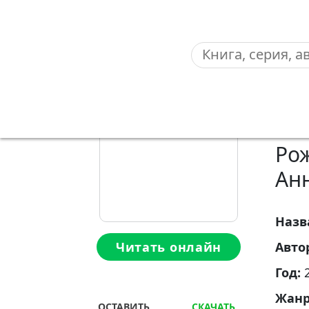
Главная
—
⭐ Анна Лерн ⭐
—
Смотрит
«С
Ро
Ан
Назв
Читать онлайн
Авто
Год:
Жан
ОСТАВИТЬ
СКАЧАТЬ