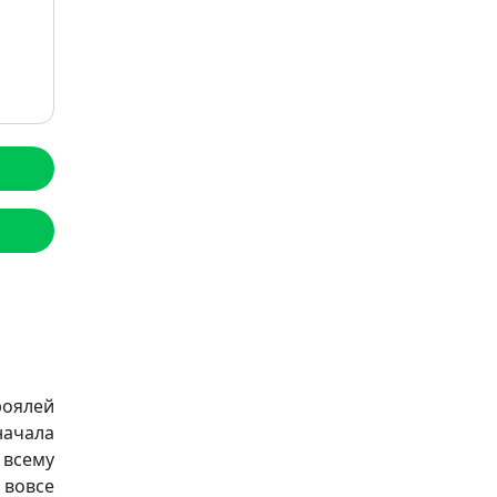
роялей
ачала
 всему
 вовсе