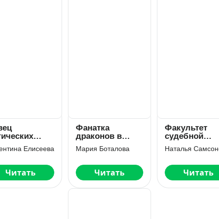
вец
Фанатка
Факультет
гических
драконов в
судебной
вотных
академии
некромантии
ентина Елисеева
Мария Боталова
Наталья Самсон
вампиров
Читать
Читать
Читать