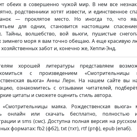
ит обеих в совершенно чужой мир. В нем все незна
ятно, родственники хотят извести, и единственное сп
данок — проклятое место. Но иногда то, что явл
ятьем для одних, становится настоящим спасени
х. Тайны, волшебство, вой вьюги, пушистые снего
 зимнего моря я вам точно обещаю. А еще красивую л
 хозяйственных забот и, конечно же, Хеппи-Энд.
телям хорошей литературы представляем возмож
акомиться с произведением «Смотрительницы м
ственская вьюга» Анны Лерн. На нашем сайте вы н
ацию, ознакомитесь с отзывами читателей, подберё
яркие цитаты и сможете оценить стиль автора.
 «Смотрительницы маяка. Рождественская вьюга»
ть онлайн или скачать бесплатно, полностью 
трации и sms (смс). Доступна полная версия на русском
ных форматах: fb2 (фб2), txt (тхт), rtf (ртф), epub (епаб).