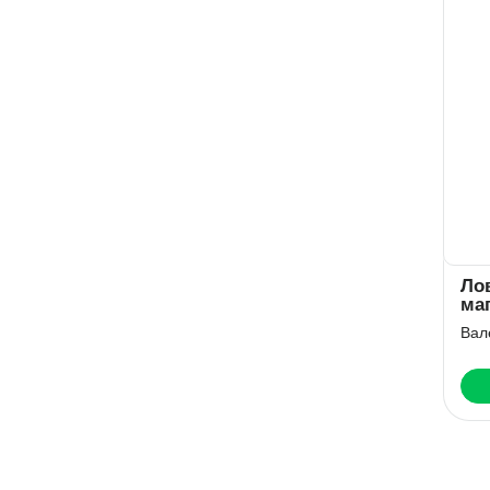
Ло
ма
жи
Вал