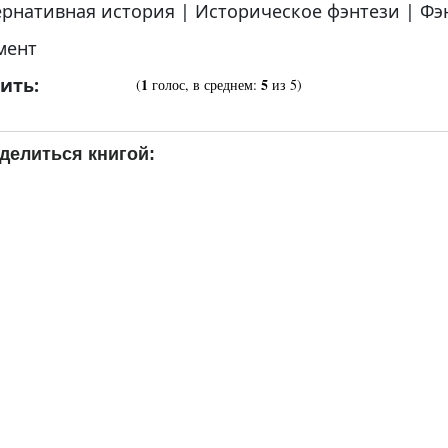
ернативная история
|
Историческое фэнтези
|
Фэ
мент
ить:
1
5
(
голос, в среднем:
из 5)
делиться книгой: