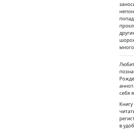
занос
непон
попа
прокл
други
шорох
много
Люби
позн
Рожде
аннот
себя 
Книгу
чита
регис
в удоб