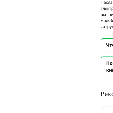
Насла
элект
вы ни
жало
сотру
Чт
По
кн
Рек