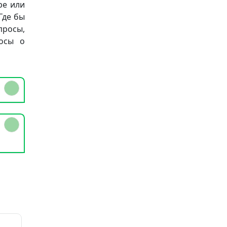
ре или
Где бы
просы,
осы о