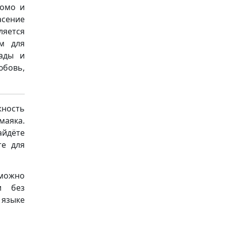
комо и
асение
яется
ем для
пады и
юбовь,
ность
аяка.
айдёте
те для
 можно
и без
 языке