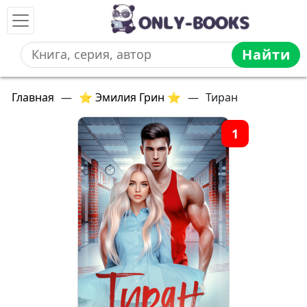
Найти
Главная
—
⭐ Эмилия Грин ⭐
—
Тиран
1