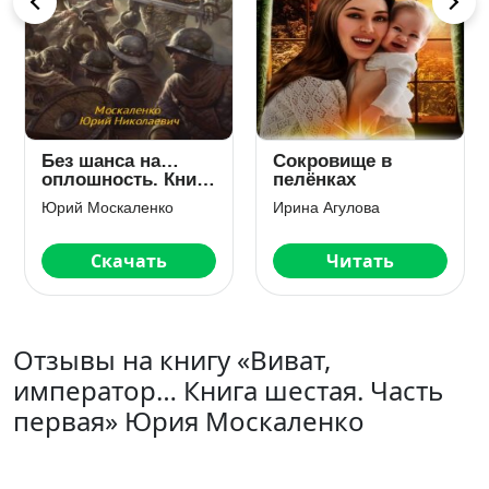
Без шанса на…
Сокровище в
оплошность. Книга
пелёнках
третья
Юрий Москаленко
Ирина Агулова
Скачать
Читать
Отзывы на книгу «Виват,
император… Книга шестая. Часть
первая» Юрия Москаленко