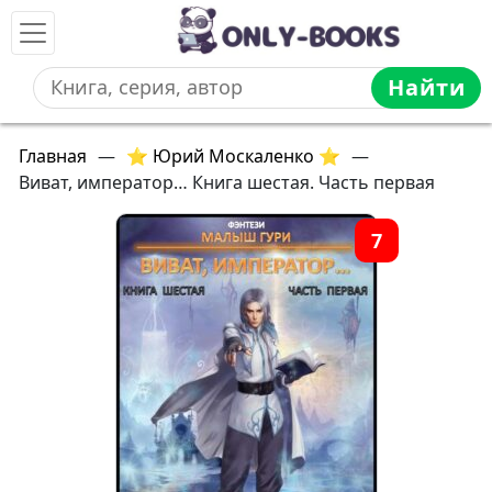
Найти
Главная
—
⭐ Юрий Москаленко ⭐
—
Виват, император… Книга шестая. Часть первая
7