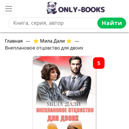
Найти
Главная
—
⭐ Мила Дали ⭐
—
Внеплановое отцовство для двоих
5