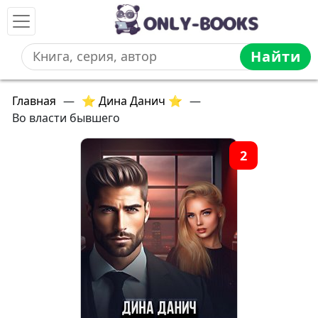
Найти
Главная
—
⭐ Дина Данич ⭐
—
Во власти бывшего
2