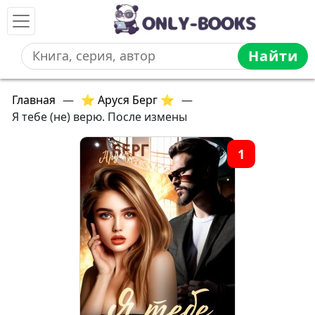
Найти
Главная
—
⭐ Аруся Берг ⭐
—
Я тебе (не) верю. После измены
1