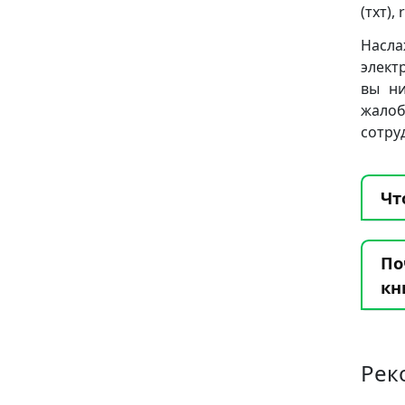
(тхт), 
Насла
элект
вы ни
жало
сотру
Чт
По
кн
Рек