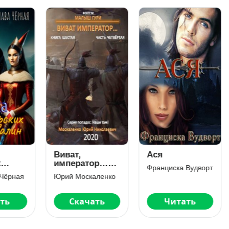
ват,
Ася
Шило с
ператор…
прицепом
Франциска Вудворт
ига шестая.
ий Москаленко
Джейд Дэвлин
сть
твёртая
Скачать
Читать
Читать