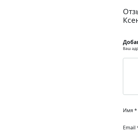
Отз
Ксе
Доба
Ваш адр
Имя
*
Email