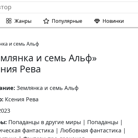
Жанры
Популярные
Новинки
нка и семь Альф
емлянка и семь Альф»
ения Рева
ание:
Землянка и семь Альф
р:
Ксения Рева
2023
ры:
Попаданцы в другие миры
|
Попаданцы
|
ическая фантастика
|
Любовная фантастика
|