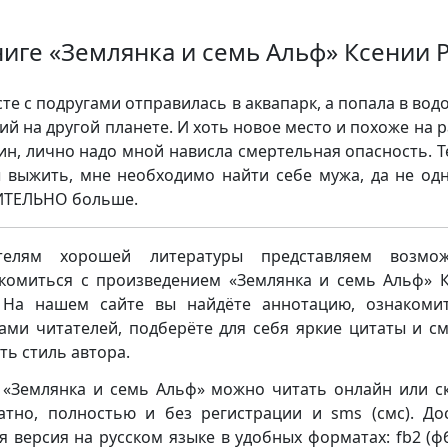
ниге «Землянка и семь Альф» Ксении 
сте с подругами отправилась в аквапарк, а попала в вод
ий на другой планете. И хоть новое место и похоже на р
н, лично надо мной нависла смертельная опасность. Т
 выжить, мне необходимо найти себе мужа, да не одн
ИТЕЛЬНО больше.
телям хорошей литературы представляем возмож
комиться с произведением «Землянка и семь Альф» 
 На нашем сайте вы найдёте аннотацию, ознакоми
ами читателей, подберёте для себя яркие цитаты и с
ть стиль автора.
 «Землянка и семь Альф» можно читать онлайн или с
атно, полностью и без регистрации и sms (смс). До
я версия на русском языке в удобных форматах: fb2 (фб2