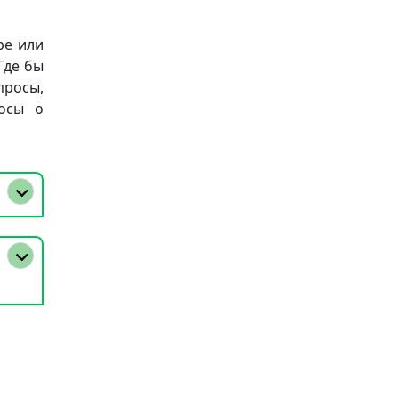
ре или
Где бы
просы,
осы о