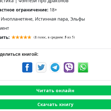
астика
|
Фэнтези про драконов
астное ограничение:
18+
:
Инопланетяне
,
Истинная пара
,
Эльфы
мент
ить:
1
5
(
голос, в среднем:
из 5)
делиться книгой:
Читать онлайн
Скачать книгу