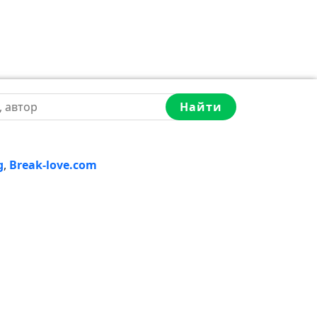
Найти
g
,
Break-love.com