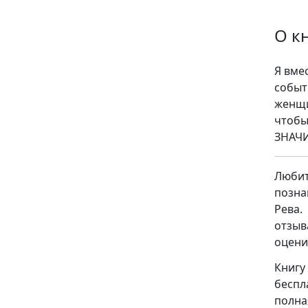
О к
Я вме
событ
женщи
чтобы
ЗНАЧ
Люби
позна
Рева.
отзыв
оцени
Книгу
беспл
полна