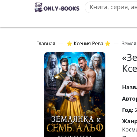
Главная
—
⭐ Ксения Рева ⭐
—
Земля
«З
Кс
Назв
Авто
Год:
Жан
Косм