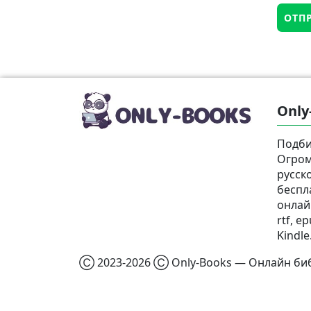
Only
Подби
Огром
русск
беспл
онлай
rtf, e
Kindle
Ⓒ 2023-2026 Ⓒ Only-Books — Онлайн биб