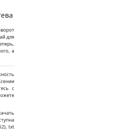
Рева
оворот
ай для
еперь,
ого, а
ность
Ксении
тесь с
можете
качать
ступна
), txt