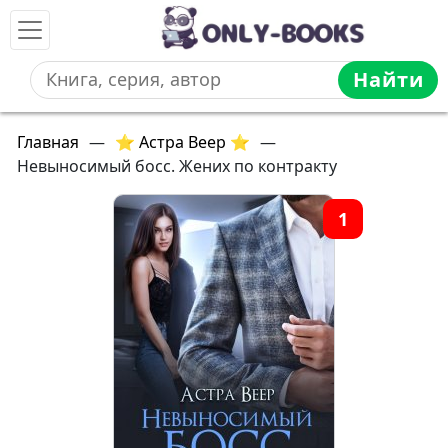
Найти
Главная
—
⭐ Астра Веер ⭐
—
Невыносимый босс. Жених по контракту
1