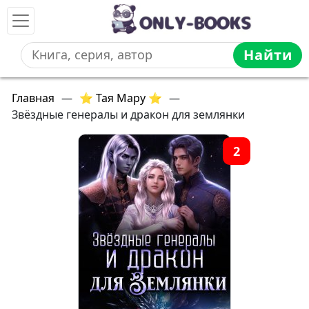
Найти
Главная
—
⭐ Тая Мару ⭐
—
Звёздные генералы и дракон для землянки
2