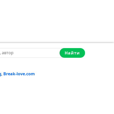
Найти
g
,
Break-love.com