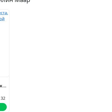
йка
132