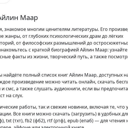
Айлин Маар
, знакомое многим ценителям литературы. Его произв
е жанры, от глубоких психологических драм до лёгких
сторий, от философских размышлений до остросюжетны
накомьтесь с краткой биографией Айлин Маар: узнайте
сные факты из жизни, творческий путь, а также посмотр
ы найдёте полный список книг Айлин Маар, доступных н
аждое произведение можно читать онлайн, скачать бесп
 и смс, а также слушать аудиокниги, если вы предпочит
т на слух.
сические работы, так и свежие новинки, включая те, что 
ции. Все книги можно скачать (загрузить) в удобных дл
, txt (тхт), fb2 (фб2), rtf (ртф), epub (епаб) — для чтения 
тере, айфоне или электронной книге.