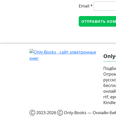
Email
*
Only
Подби
Огром
русск
беспл
онлай
rtf, e
Kindle
Ⓒ 2023-2026 Ⓒ Only-Books — Онлайн биб