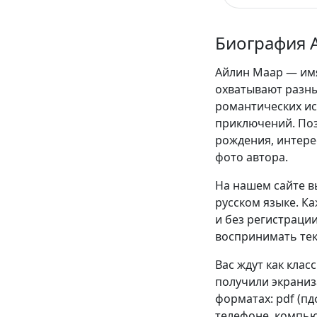
Биография 
Айлин Маар — имя
охватывают разны
романтических и
приключений. Поз
рождения, интере
фото автора.
На нашем сайте в
русском языке. К
и без регистрации
воспринимать текс
Вас ждут как клас
получили экраниза
форматах: pdf (пдф)
телефоне, компью