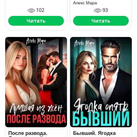
Алекс Мара
102
93
Читать
Читать
После развода.
Бывший. Ягодка