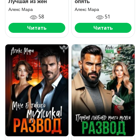
Лучшая из жён
опять
Алекс Мара
Алекс Мара
58
51
Читать
Читать