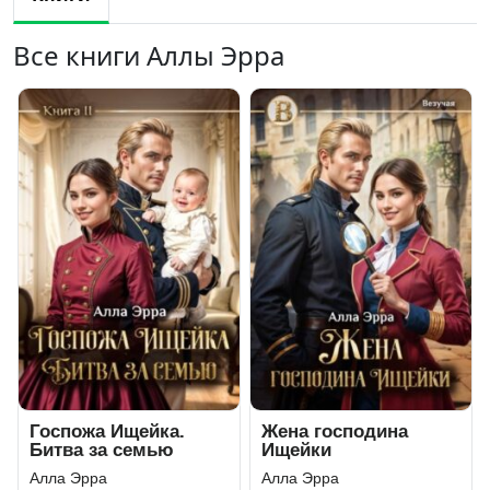
Все книги Аллы Эрра
Госпожа Ищейка.
Жена господина
Битва за семью
Ищейки
Алла Эрра
Алла Эрра