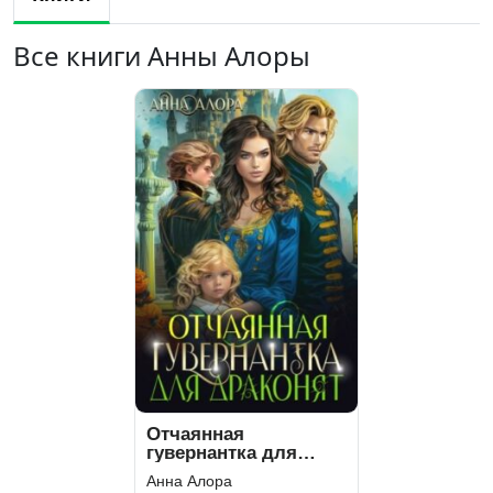
Все книги Анны Алоры
Отчаянная
гувернантка для
драконят
Анна Алора