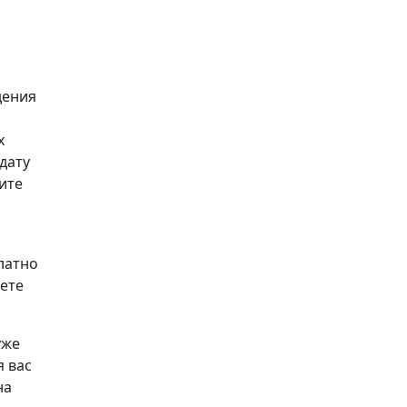
дения
х
дату
ите
а
латно
аете
уже
я вас
на