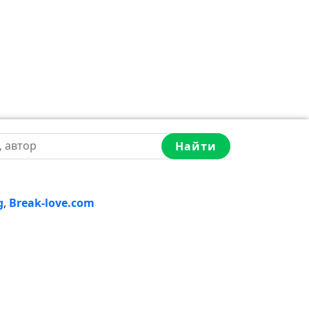
Найти
g
,
Break-love.com