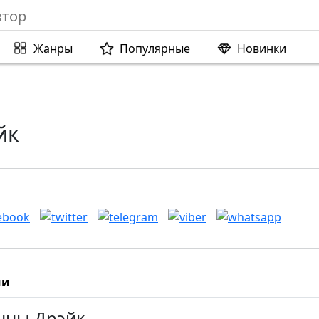
Жанры
Популярные
Новинки
йк
ии
Анны Дрэйк