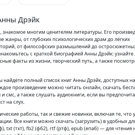
Анны Дрэйк
, знакомое многим ценителям литературы. Его произве
е жанры, от глубоких психологических драм до лёгких
сторий, от философских размышлений до остросюжетны
накомьтесь с краткой биографией Анны Дрэйк: узнайте 
сные факты из жизни, творческий путь, а также посмотр
ы найдёте полный список книг Анны Дрэйк, доступных н
аждое произведение можно читать онлайн, скачать бесп
 и смс, а также слушать аудиокниги, если вы предпочит
т на слух.
сические работы, так и свежие новинки, включая те, что 
ции. Все книги можно скачать (загрузить) в удобных дл
, txt (тхт), fb2 (фб2), rtf (ртф), epub (епаб) — для чтения 