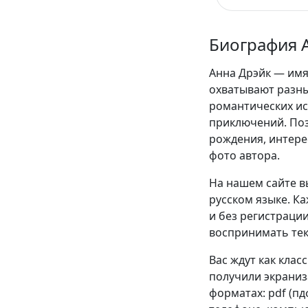
Биография 
Анна Дрэйк — имя
охватывают разны
романтических и
приключений. Поз
рождения, интере
фото автора.
На нашем сайте в
русском языке. К
и без регистрации
воспринимать текс
Вас ждут как клас
получили экраниза
форматах: pdf (пдф)