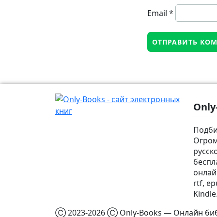
Email
*
Only
Подби
Огром
русск
беспл
онлай
rtf, e
Kindle
Ⓒ 2023-2026 Ⓒ Only-Books — Онлайн биб