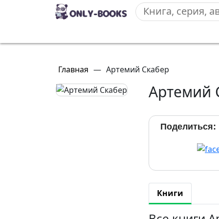
Главная
—
Артемий Скабер
Артемий 
Поделиться:
Книги
Все книги А