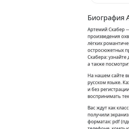
Биография 
Артемий Скабер —
произведения охв
лёгких романтиче
остросюжетных п
Скабера: узнайте 
а также посмотри
На нашем сайте в
русском языке. К
и без регистрации
воспринимать текс
Вас ждут как клас
получили экраниза
форматах: pdf (пдф)
телефоне, компью