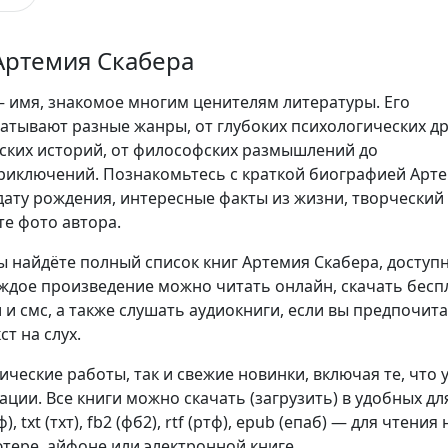
Артемия Скабера
 имя, знакомое многим ценителям литературы. Его
атывают разные жанры, от глубоких психологических д
ских историй, от философских размышлений до
риключений. Познакомьтесь с краткой биографией Арт
дату рождения, интересные факты из жизни, творческий 
те фото автора.
ы найдёте полный список книг Артемия Скабера, доступ
аждое произведение можно читать онлайн, скачать бесп
 и смс, а также слушать аудиокниги, если вы предпочит
т на слух.
сические работы, так и свежие новинки, включая те, что 
ции. Все книги можно скачать (загрузить) в удобных дл
, txt (тхт), fb2 (фб2), rtf (ртф), epub (епаб) — для чтения 
тере, айфоне или электронной книге.