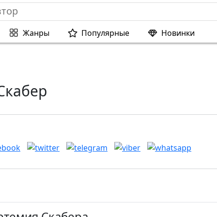
Жанры
Популярные
Новинки
Скабер
ртемия Скабера