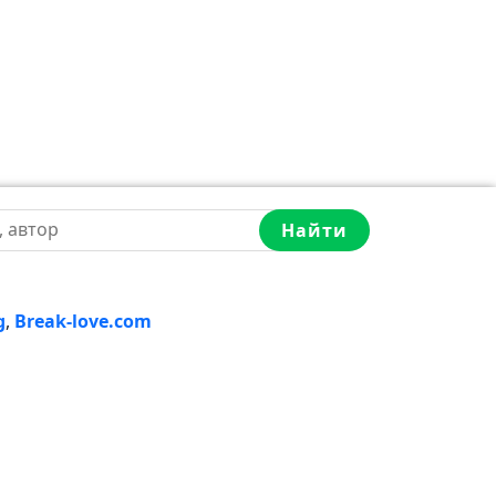
Найти
g
,
Break-love.com