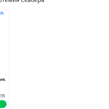
ев.
235