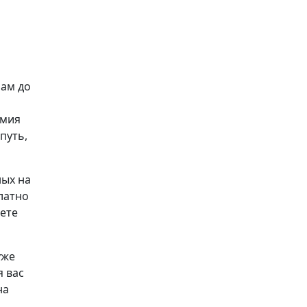
рам до
емия
путь,
ных на
латно
аете
уже
я вас
на