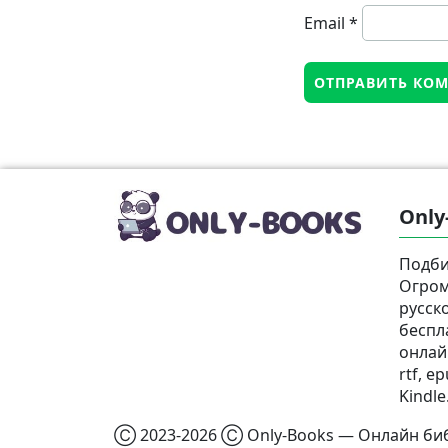
Email
*
Only
Подби
Огром
русск
беспл
онлай
rtf, e
Kindle
Ⓒ 2023-2026 Ⓒ Only-Books — Онлайн биб