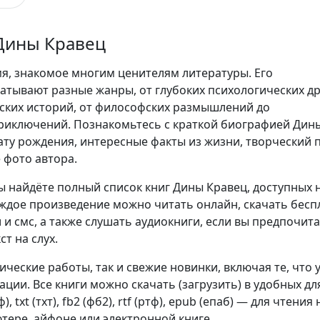
Дины Кравец
я, знакомое многим ценителям литературы. Его
атывают разные жанры, от глубоких психологических д
ских историй, от философских размышлений до
риключений. Познакомьтесь с краткой биографией Дин
ату рождения, интересные факты из жизни, творческий п
 фото автора.
ы найдёте полный список книг Дины Кравец, доступных 
аждое произведение можно читать онлайн, скачать бесп
 и смс, а также слушать аудиокниги, если вы предпочит
т на слух.
сические работы, так и свежие новинки, включая те, что 
ции. Все книги можно скачать (загрузить) в удобных дл
, txt (тхт), fb2 (фб2), rtf (ртф), epub (епаб) — для чтения 
тере, айфоне или электронной книге.