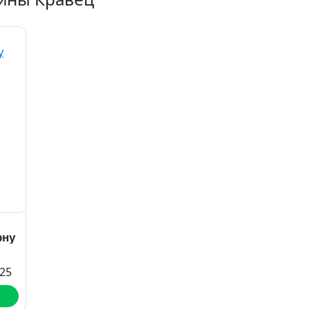
рну
25