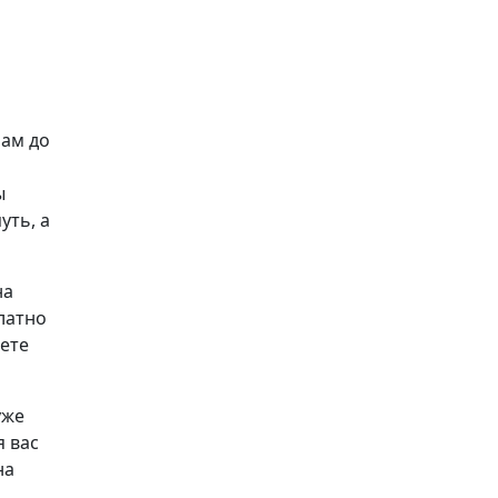
рам до
ы
уть, а
на
латно
аете
уже
я вас
на