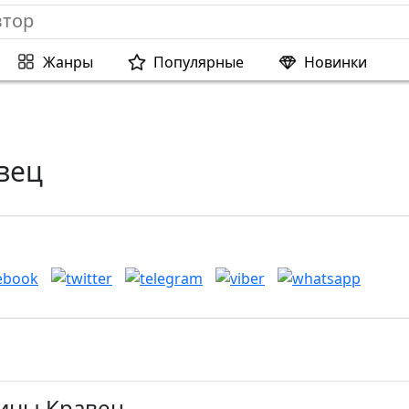
Жанры
Популярные
Новинки
вец
Дины Кравец