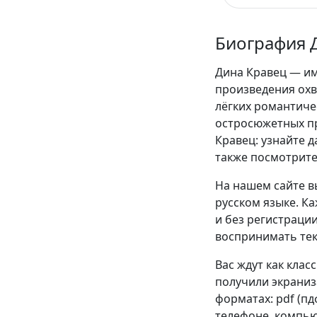
Биография 
Дина Кравец — им
произведения охв
лёгких романтиче
остросюжетных п
Кравец: узнайте д
также посмотрите
На нашем сайте в
русском языке. К
и без регистрации
воспринимать текс
Вас ждут как клас
получили экраниза
форматах: pdf (пдф)
телефоне, компью