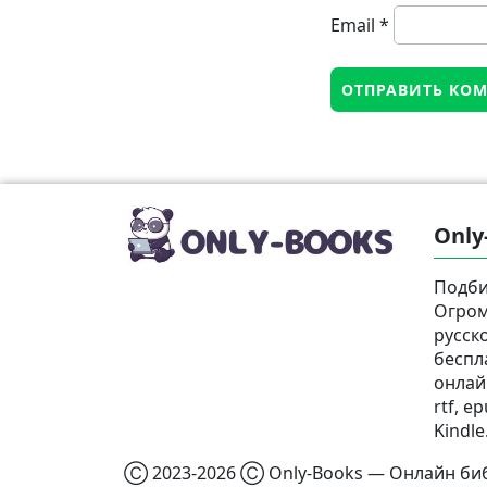
Email
*
Only
Подби
Огром
русск
беспл
онлай
rtf, e
Kindle
Ⓒ 2023-2026 Ⓒ Only-Books — Онлайн биб