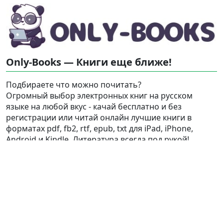
Only-Books — Книги еще ближе!
Подбираете что можно почитать?
Огромный выбор электронных книг на русском
языке на любой вкус - качай бесплатно и без
регистрации или читай онлайн лучшие книги в
форматах pdf, fb2, rtf, epub, txt для iPad, iPhone,
Android и Kindle. Литература всегда под рукой!
Найти
Карта сайта
Love-books.org
,
Break-love.com
Ⓒ 2023-2026 Ⓒ Only-Books — Онлайн библиотека