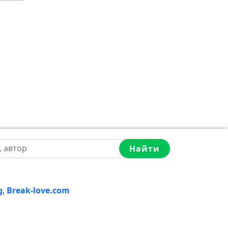
Найти
g
,
Break-love.com