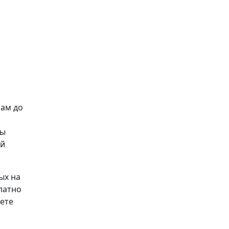
рам до
ны
ий
ых на
латно
аете