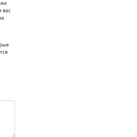
уже
я вас
на
орые
тся