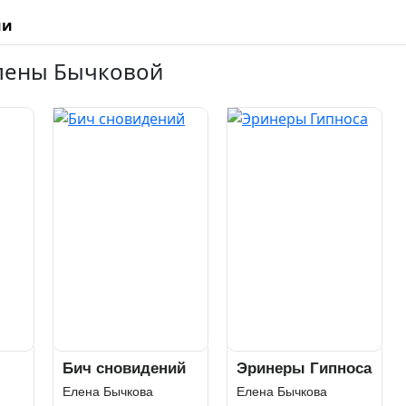
ии
Елены Бычковой
Бич сновидений
Эринеры Гипноса
Елена Бычкова
Елена Бычкова