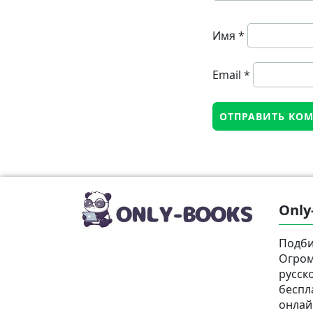
Имя
*
Email
*
Only
Подби
Огром
русск
беспл
онлай